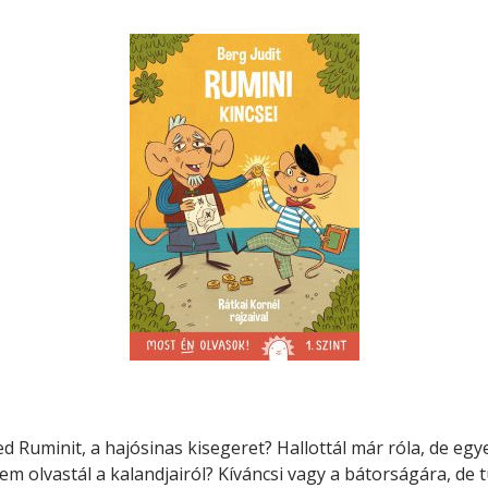
Minerva Fiókkönyvtár
Pinokkió
Gyermekkönyvtár
d Ruminit, a hajósinas kisegeret? Hallottál már róla, de egy
m olvastál a kalandjairól? Kíváncsi vagy a bátorságára, de t