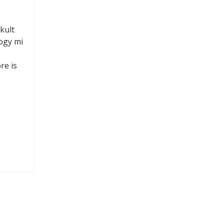
kult
hogy mi
re is