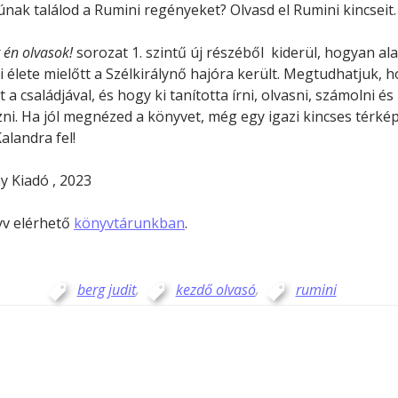
nak találod a Rumini regényeket? Olvasd el Rumini kincseit.
 én olvasok!
sorozat 1. szintű új részéből kiderül, hogyan ala
 élete mielőtt a Szélkirálynő hajóra került. Megtudhatjuk, 
t a családjával, és hogy ki tanította írni, olvasni, számolni és
ni. Ha jól megnézed a könyvet, még egy igazi kincses térkép
Kalandra fel!
 Kiadó , 2023
yv elérhető
könyvtárunkban
.
berg judit
,
kezdő olvasó
,
rumini