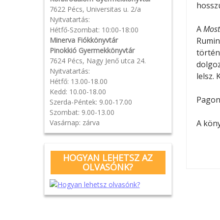
hosszú
7622 Pécs, Universitas u. 2/a
Nyitvatartás:
A
Most
Hétfő-Szombat: 10:00-18:00
Minerva Fiókkönyvtár
Rumini
Pinokkió Gyermekkönyvtár
történ
7624 Pécs, Nagy Jenő utca 24.
dolgoz
Nyitvatartás:
lelsz. 
Hétfő: 13.00-18.00
Kedd: 10.00-18.00
Pagony
Szerda-Péntek: 9.00-17.00
Szombat: 9.00-13.00
Vasárnap: zárva
A kön
HOGYAN LEHETSZ AZ
OLVASÓNK?