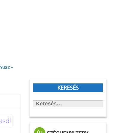
gyusz
t Olvasd!
blioTéma
KERESÉS
itott könyvek
Keresés:
állítások
önyvtámasz Könyvklub
asd!
rbirodalmi lépegető
afilmköcsönzés