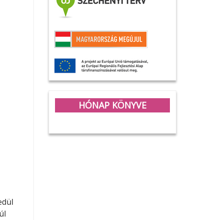
HÓNAP KÖNYVE
edül
úl