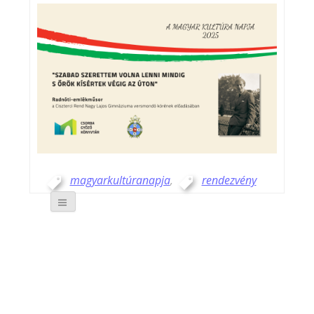
magyarkultúranapja
,
rendezvény