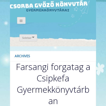
Sidebar
ARCHIVES
Farsangi forgatag a
Csipkefa
Gyermekkönyvtárb
an