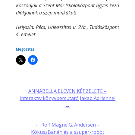
Köszönjük a Szent Mór Iskolaközpont ügyes kezű
diákjainak a szép munkákat!
Helyszín: Pécs, Universitas u. 2/a., Tudásközpont
4. emelet
Megosztás:
Post
ANNABELLA ELEVEN KÉPZELETE –
Interaktív könyvbemutató Jakab Adriennel
navigation
→
← Rolf Magne G. Andersen –
KókuszBanán és a szuper-robot