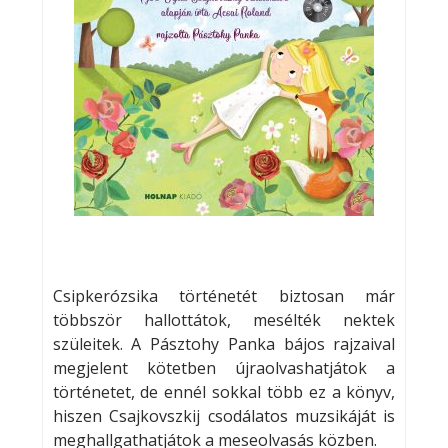
Csipkerózsika történetét biztosan már
többször hallottátok, mesélték nektek
szüleitek. A Pásztohy Panka bájos rajzaival
megjelent kötetben újraolvashatjátok a
történetet, de ennél sokkal több ez a könyv,
hiszen Csajkovszkij csodálatos muzsikáját is
meghallgathatjátok a meseolvasás közben.