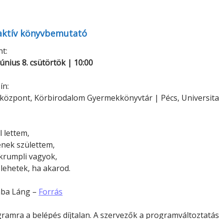
Minerva Fiókkönyvtár
Pinokkió
Gyermekkönyvtár
aktív könyvbemutató
t:
június 8. csütörtök | 10:00
ín:
központ, Körbirodalom Gyermekkönyvtár | Pécs, Universita
l lettem,
nek születtem,
krumpli vagyok,
lehetek, ha akarod.
saba Láng –
Forrás
ramra a belépés díjtalan. A szervezők a programváltoztatás