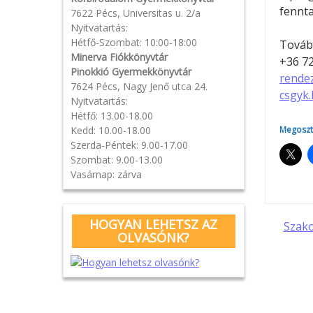
fennta
7622 Pécs, Universitas u. 2/a
Nyitvatartás:
Hétfő-Szombat: 10:00-18:00
Tovább
Minerva Fiókkönyvtár
+36 72
Pinokkió Gyermekkönyvtár
rende
7624 Pécs, Nagy Jenő utca 24.
csgyk
Nyitvatartás:
Hétfő: 13.00-18.00
Kedd: 10.00-18.00
Megoszt
Szerda-Péntek: 9.00-17.00
Szombat: 9.00-13.00
Vasárnap: zárva
HOGYAN LEHETSZ AZ
Pos
Szako
OLVASÓNK?
navi