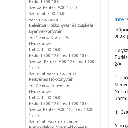
Kedd: 10.00-18.00
Szerda-Péntek: 9.00-17.00
Szombat: 9.00-13.00
Inter
Vasárnap: zárva
Belvárosi Fiókkönyvtár és Csipkefa
Időpon
Gyermekkönyvtár
2023. 
7621 Pécs, Király u. 9.
Nyitvatartás:
Hétfő: 13.00-18.00
Helysz
Kedd: 10.00-12.00 és 13.00-18.00
Tudás
Szerda–Péntek: 9.00-12.00 és 13.00-
2/A
17.00
Szombat-Vasárnap: Zárva
Foltbó
Kertvárosi Fiókkönyvtár
Medvé
7632 Pécs, Honvéd tér 1.
Néha 
Nyitvatartás:
Hétfő: 13.00-18.00
Bármi 
Kedd: 10.00-12.00 és 13.00-18.00
Szerda-Péntek: 9.00-12.00 és 13.00-
Ifj. C
17.00
Szombat, Vasárnap: zárva
A prog
Körbirodalom Gyermekkönyvtár