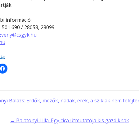
rtják.
i információ:
 501 690 / 28058, 28099
zveny@csgyk.hu
.hu
ás:
t
nyi Balázs: Erdők, ​mezők, nádak, erek, a sziklák nem felejt
gation
← Balatonyi Lilla: Egy ​cica útmutatója kis gazdiknak