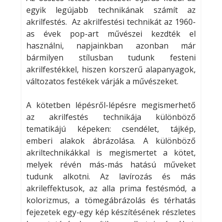
egyik legújabb technikának számít az
akrilfestés. Az akrilfestési technikát az 1960-
as évek pop-art művészei kezdték el
használni, napjainkban azonban már
bármilyen stílusban tudunk festeni
akrilfestékkel, hiszen korszerű alapanyagok,
változatos festékek várják a művészeket.
A kötetben lépésről-lépésre megismerhető
az akrilfestés technikája különböző
tematikájú képeken: csendélet, tájkép,
emberi alakok ábrázolása. A különböző
akriltechnikákkal is megismertet a kötet,
melyek révén más-más hatású műveket
tudunk alkotni. Az lavírozás és más
akrileffektusok, az alla prima festésmód, a
kolorizmus, a tömegábrázolás és térhatás
fejezetek egy-egy kép készítésének részletes