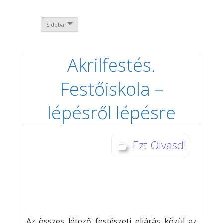
Sidebar
Akrilfestés.
Festőiskola –
lépésről lépésre
Ezt Olvasd!
Az összes létező festészeti eljárás közül az