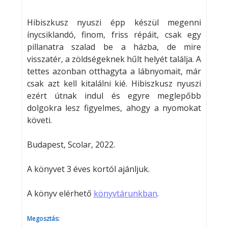
Hibiszkusz nyuszi épp készül megenni
ínycsiklandó, finom, friss répáit, csak egy
pillanatra szalad be a házba, de mire
visszatér, a zöldségeknek hűlt helyét találja. A
tettes azonban otthagyta a lábnyomait, már
csak azt kell kitalálni kié. Hibiszkusz nyuszi
ezért útnak indul és egyre meglepőbb
dolgokra lesz figyelmes, ahogy a nyomokat
követi.
Budapest, Scolar, 2022.
A könyvet 3 éves kortól ajánljuk.
A könyv elérhető
könyvtárunkban
.
Megosztás: