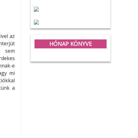
ivel az
HÓNAP KÖNYVE
nterjút
e sem
rdekes
annak-e
agy mi
iókkal
tünk a