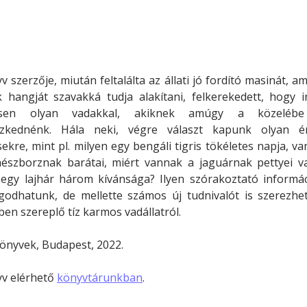
Minerva Fiókkönyvtár
Pinokkió
Gyermekkönyvtár
v szerzője, miután feltalálta az állati jó fordító masinát, am
k hangját szavakká tudja alakítani, felkerekedett, hogy i
ítsen olyan vadakkal, akiknek amúgy a közeléb
zkednénk. Hála neki, végre választ kapunk olyan é
ekre, mint pl. milyen egy bengáli tigris tökéletes napja, v
észborznak barátai, miért vannak a jaguárnak pettyei v
 egy lajhár három kívánsága? Ilyen szórakoztató informác
godhatunk, de mellette számos új tudnivalót is szerezhe
en szereplő tíz karmos vadállatról.
önyvek, Budapest, 2022.
yv elérhető
könyvtárunkban
.