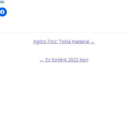
ás:
t
Agócs Írisz: Tekla madarai →
gation
← Ez történt 2022-ben