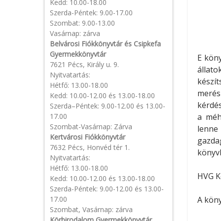
Kedd: 10.00-18.00
Szerda-Péntek: 9.00-17.00
Szombat: 9.00-13.00
Vasárnap: zárva
Belvárosi Fiókkönyvtár és Csipkefa
Gyermekkönyvtár
E köny
7621 Pécs, Király u. 9.
állato
Nyitvatartás:
kész
Hétfő: 13.00-18.00
merés
Kedd: 10.00-12.00 és 13.00-18.00
kérdés
Szerda–Péntek: 9.00-12.00 és 13.00-
17.00
a méh
Szombat-Vasárnap: Zárva
lenne
Kertvárosi Fiókkönyvtár
gazda
7632 Pécs, Honvéd tér 1.
könyvb
Nyitvatartás:
Hétfő: 13.00-18.00
HVG K
Kedd: 10.00-12.00 és 13.00-18.00
Szerda-Péntek: 9.00-12.00 és 13.00-
17.00
A kön
Szombat, Vasárnap: zárva
Körbirodalom Gyermekkönyvtár