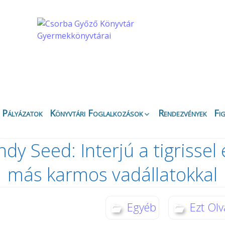
Pályázatok
Könyvtári Foglalkozások
Rendezvények
Fi
Apáczai Csere János
Ez
Fiókkönyvtár
ndy Seed: Interjú a tigrissel 
Bi
Belvárosi Fiókkönyvtár
Ny
más karmos vadállatokkal
Csipkefa
Ki
Gyermekkönyvtár
K
Kertvárosi Fiókkönyvtár
Kö
Egyéb
Ezt Olv
Körbirodalom
Gyermekkönyvtár
Di