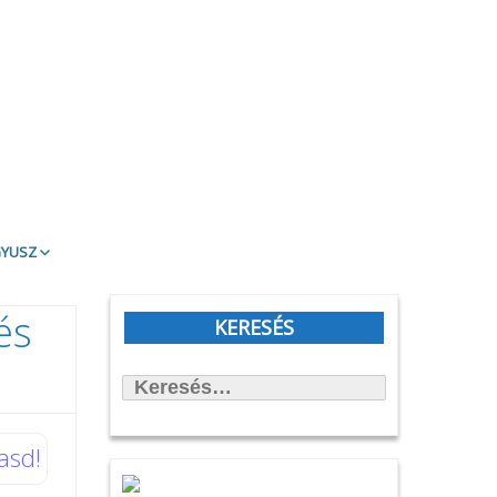
gyusz
t Olvasd!
és
blioTéma
KERESÉS
itott könyvek
Keresés:
állítások
önyvtámasz Könyvklub
rbirodalmi lépegető
asd!
afilmköcsönzés