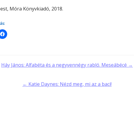
est, Móra Könyvkiadó, 2018.
ás:
t
Háy János: Alfabéta és a negyvennégy rabló. Meseábécé →
gation
← Katie Daynes: Nézd meg, mi az a baci!