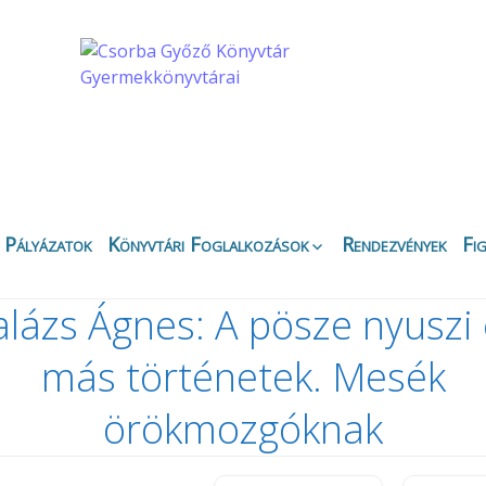
Pályázatok
Könyvtári Foglalkozások
Rendezvények
Fi
Apáczai Csere János
Ez
Fiókkönyvtár
lázs Ágnes: A pösze nyuszi
Bi
Belvárosi Fiókkönyvtár
Ny
más történetek. Mesék
Csipkefa
Ki
Gyermekkönyvtár
K
örökmozgóknak
Kertvárosi Fiókkönyvtár
Kö
Körbirodalom
Gyermekkönyvtár
Di