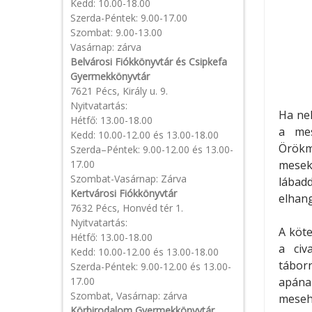
Kedd: 10.00-18.00
Szerda-Péntek: 9.00-17.00
Szombat: 9.00-13.00
Vasárnap: zárva
Belvárosi Fiókkönyvtár és Csipkefa
Gyermekkönyvtár
7621 Pécs, Király u. 9.
Nyitvatartás:
Ha nek
Hétfő: 13.00-18.00
a mes
Kedd: 10.00-12.00 és 13.00-18.00
Örökm
Szerda–Péntek: 9.00-12.00 és 13.00-
17.00
mesek
Szombat-Vasárnap: Zárva
lábad
Kertvárosi Fiókkönyvtár
elhang
7632 Pécs, Honvéd tér 1.
Nyitvatartás:
A köte
Hétfő: 13.00-18.00
a civ
Kedd: 10.00-12.00 és 13.00-18.00
tábor
Szerda-Péntek: 9.00-12.00 és 13.00-
17.00
apának
Szombat, Vasárnap: zárva
meseha
Körbirodalom Gyermekkönyvtár