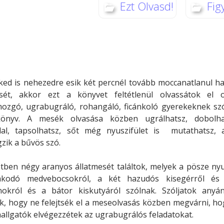
Ezt Olvasd!
Fig
Minerva Fiókkönyvtár
Pinokkió
Gyermekkönyvtár
ed is nehezedre esik két percnél tovább moccanatlanul ha
ét, akkor ezt a könyvet feltétlenül olvassátok el o
ozgó, ugrabugráló, rohangáló, ficánkoló gyerekeknek szó
önyv. A mesék olvasása közben ugrálhatsz, dobolh
dal, tapsolhatsz, sőt még nyuszifület is mutathatsz, 
zik a bűvös szó.
tben négy aranyos állatmesét találtok, melyek a pösze nyu
akodó medvebocsokról, a két hazudós kisegérről és
nokról és a bátor kiskutyáról szólnak. Szóljatok anyá
, hogy ne felejtsék el a meseolvasás közben megvárni, hog
llgatók elvégezzétek az ugrabugrálós feladatokat.