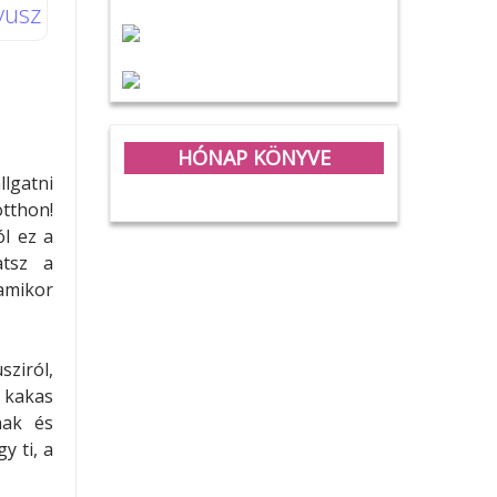
yusz
HÓNAP KÖNYVE
llgatni
tthon!
l ez a
atsz a
amikor
sziról,
 kakas
nak és
y ti, a