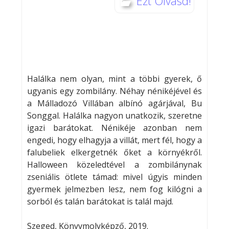
Ezt Olvasd!
Halálka nem olyan, mint a többi gyerek, ő
ugyanis egy zombilány. Néhay nénikéjével és
a Málladozó Villában albínó agárjával, Bu
Songgal. Halálka nagyon unatkozik, szeretne
igazi barátokat. Nénikéje azonban nem
engedi, hogy elhagyja a villát, mert fél, hogy a
falubeliek elkergetnék őket a környékről.
Halloween közeledtével a zombilánynak
zseniális ötlete támad: mivel úgyis minden
gyermek jelmezben lesz, nem fog kilógni a
sorból és talán barátokat is talál majd.
Szeged, Könyvmolyképző, 2019.