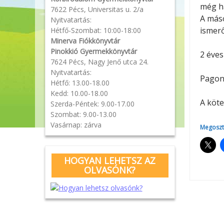
még há
7622 Pécs, Universitas u. 2/a
A máso
Nyitvatartás:
ismerő
Hétfő-Szombat: 10:00-18:00
Minerva Fiókkönyvtár
Pinokkió Gyermekkönyvtár
2 éves
7624 Pécs, Nagy Jenő utca 24.
Nyitvatartás:
Pagony
Hétfő: 13.00-18.00
Kedd: 10.00-18.00
A köte
Szerda-Péntek: 9.00-17.00
Szombat: 9.00-13.00
Vasárnap: zárva
Megoszt
HOGYAN LEHETSZ AZ
OLVASÓNK?
Pos