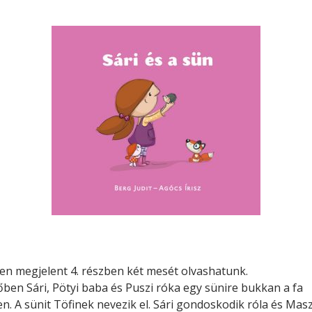
Minerva Fiókkönyvtár
Pinokkió
Gyermekkönyvtár
sen megjelent 4. részben két mesét olvashatunk.
őben Sári, Pötyi baba és Puszi róka egy sünire bukkan a fa
n. A sünit Töfinek nevezik el. Sári gondoskodik róla és Masz