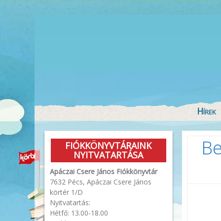
Hírek
Be
FIÓKKÖNYVTÁRAINK
NYITVATARTÁSA
Apáczai Csere János Fiókkönyvtár
7632 Pécs, Apáczai Csere János
körtér 1/D
Nyitvatartás:
Hétfő: 13.00-18.00