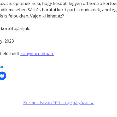
zat is építenek neki, hogy később legyen otthona a kertbe
dik mesében Sári és barátai kerti partit rendeznek, ahol eg
s is felbukkan. Vajon ki lehet az?
 kortól ajánljuk.
, 2023.
t elérhető
könyvtárunkban.
ás:
t
Kormos István 100. – rajzpályázat →