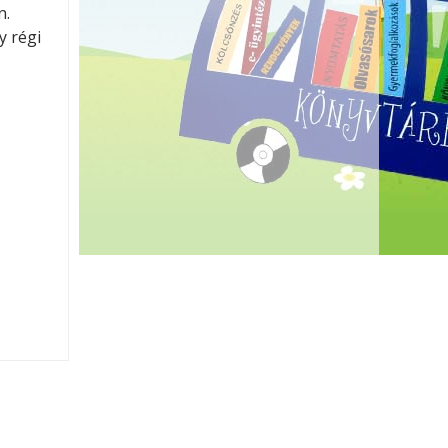
n.
y régi