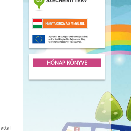
HÓNAP KÖNYVE
attal