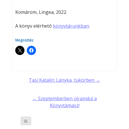
Komárom, Lingea, 2022.
A könyv elérhető
könyvtárunkban
.
Megosztás:
Post
Tasi Katalin: Lányka, tükörben →
navigation
← Szeptemberben újraindul a
Könyvtámasz!