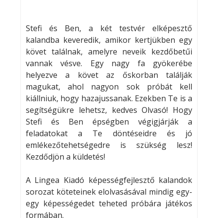
Stefi és Ben, a két testvér elképesztő
kalandba keveredik, amikor kertjükben egy
követ találnak, amelyre neveik kezdőbetűi
vannak vésve. Egy nagy fa gyökerébe
helyezve a követ az őskorban találják
magukat, ahol nagyon sok próbát kell
kiállniuk, hogy hazajussanak. Ezekben Te is a
segítségükre lehetsz, kedves Olvasó! Hogy
Stefi és Ben épségben végigjárják a
feladatokat a Te döntéseidre és jó
emlékezőtehetségedre is szükség lesz!
Kezdődjön a küldetés!
A Lingea Kiadó képességfejlesztő kalandok
sorozat köteteinek elolvasásával mindig egy-
egy képességedet teheted próbára játékos
formában.