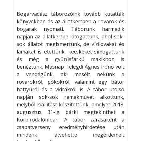
Bogárvadász táborozóink tovább kutatták
könyvekben és az állatkertben a rovarok és
bogarak nyomati. Táborunk harmadik
napján az állatkertbe látogattunk, ahol sok-
sok állatot megismertünk, de vízilovakat és
lámákat is etettünk, kecskéket simogattunk
és még a gyűrűsfarkú makikhoz is
benéztünk. Másnap Telegdi Ágnes írónő volt
a vendégünk, aki mesélt nekünk a
rovarokról, pókokról, valamint egy bátor
hattyúról és a vidrákról is. A tábor utolsó
napján sok-sok remekművet alkottunk,
melyből kiállítást készítettünk, amelyet 2018.
augusztus 31-ig bárki megtekinthet a
Körbirodalomban. A tábor zárásaként a
csapatverseny eredményhirdetése után
mindenki átvehette megérdemelt