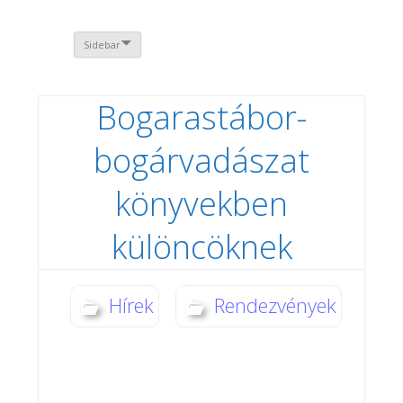
Sidebar
Bogarastábor-
bogárvadászat
könyvekben
különcöknek
Hírek
Rendezvények