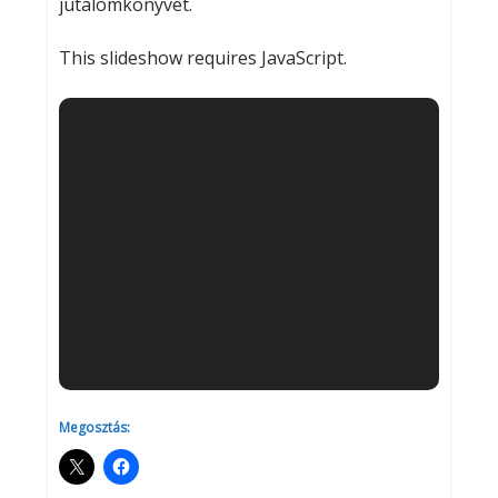
jutalomkönyvét.
This slideshow requires JavaScript.
Megosztás: