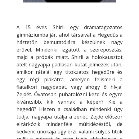
A 15 éves Shirli egy drámatagozatos
gimnáziumba jár, ahol társaival a Hegedűs a
háztetőn bemutatójára készülnek nagy
erővel. Mindenki izgatott a szereposztás,
majd a próbák miatt. Shirli a holokausztot
átélt nagyapja padlásán kutat jelmezek után,
amikor rátalál egy titokzatos hegedűre és
egy régi plakátra, amelyen felismeri a
fiatalkori nagypapát, vagy ahogy ő hívja,
Zejdét. Óvatosan puhatolózni kezd és egyre
kíváncsibb, kik vannak a képen? Kié a
hegedű? Hiszen a családban mindenki úgy
tudja, nagyapa utálja a zenét. Zejde először
elzárkózik mindenféle múltidézéstől, de
kedvenc unokája úgy érzi, valami súlyos titok
rejlik e mögött és nem tudja abbahagyni a