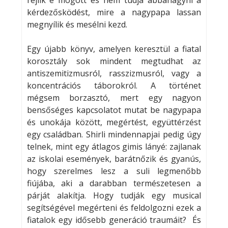
kérdezősködést, mire a nagypapa lassan
megnyílik és mesélni kezd.
Egy újabb könyv, amelyen keresztül a fiatal
korosztály sok mindent megtudhat az
antiszemitizmusról, rasszizmusról, vagy a
koncentrációs táborokról. A történet
mégsem borzasztó, mert egy nagyon
bensőséges kapcsolatot mutat be nagypapa
és unokája között, megértést, együttérzést
egy családban. Shirli mindennapjai pedig úgy
telnek, mint egy átlagos gimis lányé: zajlanak
az iskolai események, barátnőzik és gyanús,
hogy szerelmes lesz a suli legmenőbb
fiújába, aki a darabban természetesen a
párját alakítja. Hogy tudják egy musical
segítségével megérteni és feldolgozni ezek a
fiatalok egy idősebb generáció traumáit? És