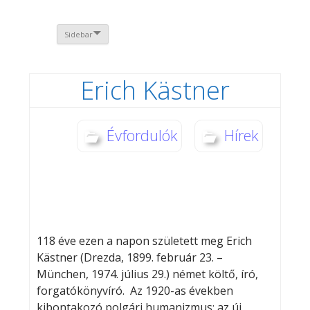
Sidebar
Erich Kästner
Évfordulók
Hírek
118 éve ezen a napon született meg Erich
Kästner (Drezda, 1899. február 23. –
München, 1974. július 29.) német költő, író,
forgatókönyvíró. Az 1920-as években
kibontakozó polgári humanizmus; az új