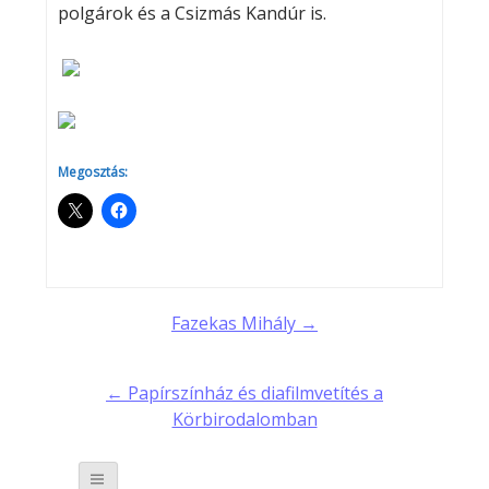
polgárok és a Csizmás Kandúr is.
Megosztás:
Post
Fazekas Mihály →
navigation
← Papírszínház és diafilmvetítés a
Körbirodalomban