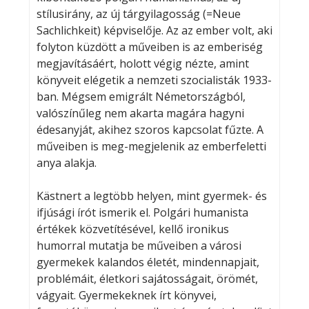
stílusirány, az új tárgyilagosság (=Neue
Sachlichkeit) képviselője. Az az ember volt, aki
folyton küzdött a műveiben is az emberiség
megjavításáért, holott végig nézte, amint
könyveit elégetik a nemzeti szocialisták 1933-
ban. Mégsem emigrált Németországból,
valószínűleg nem akarta magára hagyni
édesanyját, akihez szoros kapcsolat fűzte. A
műveiben is meg-megjelenik az emberfeletti
anya alakja.
Kästnert a legtöbb helyen, mint gyermek- és
ifjúsági írót ismerik el. Polgári humanista
értékek közvetítésével, kellő ironikus
humorral mutatja be műveiben a városi
gyermekek kalandos életét, mindennapjait,
problémáit, életkori sajátosságait, örömét,
vágyait. Gyermekeknek írt könyvei,