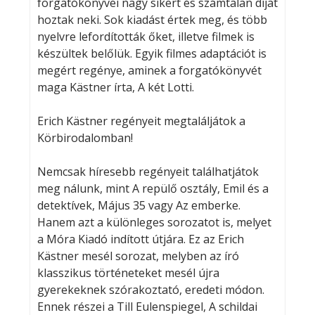
forgatókönyvei nagy sikert és számtalan díjat
hoztak neki. Sok kiadást értek meg, és több
nyelvre lefordították őket, illetve filmek is
készültek belőlük. Egyik filmes adaptációt is
megért regénye, aminek a forgatókönyvét
maga Kästner írta, A két Lotti.
Erich Kästner regényeit megtaláljátok a
Körbirodalomban!
Nemcsak híresebb regényeit találhatjátok
meg nálunk, mint A repülő osztály, Emil és a
detektívek, Május 35 vagy Az emberke.
Hanem azt a különleges sorozatot is, melyet
a Móra Kiadó indított útjára. Ez az Erich
Kästner mesél sorozat, melyben az író
klasszikus történeteket mesél újra
gyerekeknek szórakoztató, eredeti módon.
Ennek részei a Till Eulenspiegel, A schildai