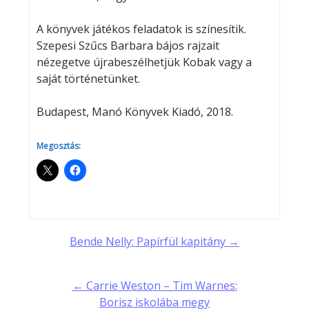
A könyvek játékos feladatok is színesítik.
Szepesi Szűcs Barbara bájos rajzait
nézegetve újrabeszélhetjük Kobak vagy a
saját történetünket.
Budapest, Manó Könyvek Kiadó, 2018.
Megosztás:
Post
Bende Nelly: Papírfül kapitány →
navigation
← Carrie Weston – Tim Warnes:
Borisz iskolába megy