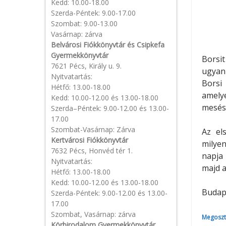
Kedd: 10.00-18.00
Szerda-Péntek: 9.00-17.00
Szombat: 9.00-13.00
Vasárnap: zárva
Belvárosi Fiókkönyvtár és Csipkefa
Gyermekkönyvtár
Borsit
7621 Pécs, Király u. 9.
ugyani
Nyitvatartás:
Borsi
Hétfő: 13.00-18.00
amely
Kedd: 10.00-12.00 és 13.00-18.00
mesés
Szerda–Péntek: 9.00-12.00 és 13.00-
17.00
Szombat-Vasárnap: Zárva
Az el
Kertvárosi Fiókkönyvtár
milye
7632 Pécs, Honvéd tér 1.
napja 
Nyitvatartás:
majd a
Hétfő: 13.00-18.00
Kedd: 10.00-12.00 és 13.00-18.00
Budape
Szerda-Péntek: 9.00-12.00 és 13.00-
17.00
Szombat, Vasárnap: zárva
Megoszt
Körbirodalom Gyermekkönyvtár