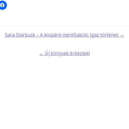
t
Sara Starbuck – A leopárd-mentőakció: Igaz történet →
gation
← Új könyvek érkeztek!