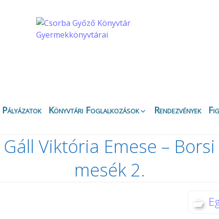
Pályázatok
Könyvtári Foglalkozások
Rendezvények
Fi
Apáczai Csere János
Ez
Fiókkönyvtár
Gáll Viktória Emese – Borsi
Bi
Belvárosi Fiókkönyvtár
Ny
mesék 2.
Csipkefa
Ki
Gyermekkönyvtár
K
Kertvárosi Fiókkönyvtár
Kö
E
Körbirodalom
Gyermekkönyvtár
Di