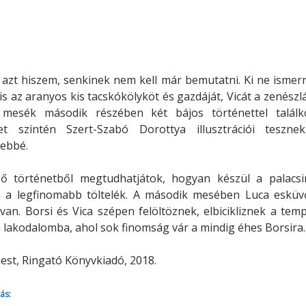
Minerva Fiókkönyvtár
Pinokkió
Gyermekkönyvtár
 azt hiszem, senkinek nem kell már bemutatni. Ki ne isme
s az aranyos kis tacskókölyköt és gazdáját, Vicát a zenészl
 mesék második részében két bájos történettel találk
et szintén Szert-Szabó Dorottya illusztrációi teszn
ebbé.
ső történetből megtudhatjátok, hogyan készül a palacsi
n a legfinomabb töltelék. A második mesében Luca esküv
van. Borsi és Vica szépen felöltöznek, elbicikliznek a tem
 lakodalomba, ahol sok finomság vár a mindig éhes Borsira.
st, Ringató Könyvkiadó, 2018.
ás: