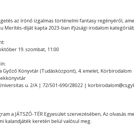
Minerva Fiókkönyvtár
Pinokkió
Gyermekkönyvtár
getés az írónő izgalmas történelmi fantasy regényéről, ame
u Merítés-díját kapta 2023-ban ifjúsági irodalom kategóriá
t:
október 19. szombat, 11:00
ín:
 Győző Könyvtár (Tudásközpont), 4. emelet, Körbirodalom
ekkönyvtár
Universitas u. 2/A | 72/501-690/28022 | korbirodalom@csgy
gram a JÁTSZÓ-TÉR Egyesület szervezésében, Az olvasás me
mi kalandjáték keretén belül valósul meg.