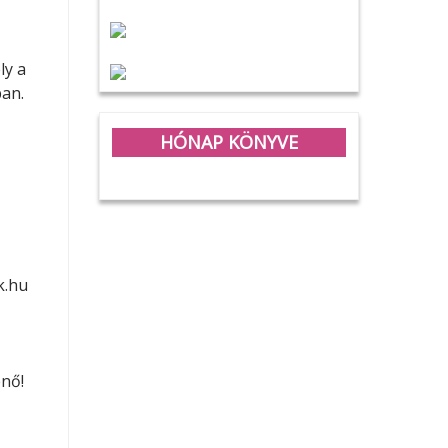
ly a
ban.
HÓNAP KÖNYVE
k.hu
nő!