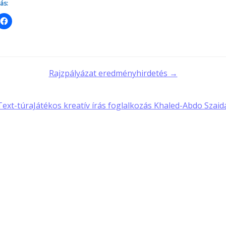
ás:
t
Rajzpályázat eredményhirdetés →
gation
ext-túraJátékos kreatív írás foglalkozás Khaled-Abdo Szaid