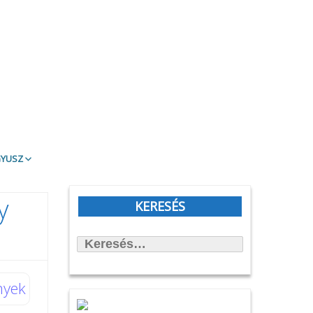
gyusz
t Olvasd!
y
blioTéma
KERESÉS
itott könyvek
Keresés:
állítások
önyvtámasz Könyvklub
rbirodalmi lépegető
nyek
afilmköcsönzés