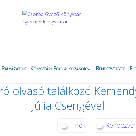
Pályázatok
Könyvtári Foglalkozások
Rendezvények
Fi
Apáczai Csere János
Ez
Fiókkönyvtár
Író-olvasó találkozó Kemend
Bi
Belvárosi Fiókkönyvtár
Ny
Júlia Csengével
Csipkefa
Ki
Gyermekkönyvtár
K
Kertvárosi Fiókkönyvtár
Kö
Hírek
Rendezvé
Körbirodalom
Gyermekkönyvtár
Di