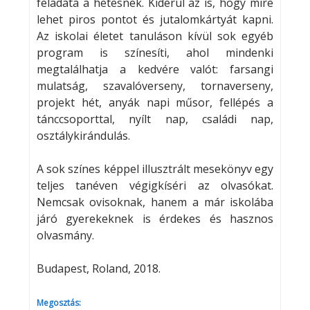
feladata a hetesnek. Kiderül az is, hogy mire
lehet piros pontot és jutalomkártyát kapni.
Az iskolai életet tanuláson kívül sok egyéb
program is színesíti, ahol mindenki
megtalálhatja a kedvére valót: farsangi
mulatság, szavalóverseny, tornaverseny,
projekt hét, anyák napi műsor, fellépés a
tánccsoporttal, nyílt nap, családi nap,
osztálykirándulás.
A sok színes képpel illusztrált mesekönyv egy
teljes tanéven végigkíséri az olvasókat.
Nemcsak ovisoknak, hanem a már iskolába
járó gyerekeknek is érdekes és hasznos
olvasmány.
Budapest, Roland, 2018.
Megosztás: