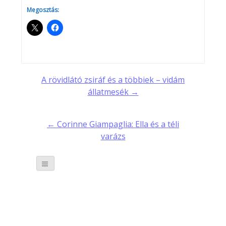
Megosztás:
Post
A rövidlátó zsiráf és a többiek – vidám
állatmesék →
navigation
← Corinne Giampaglia: Ella és a téli
varázs