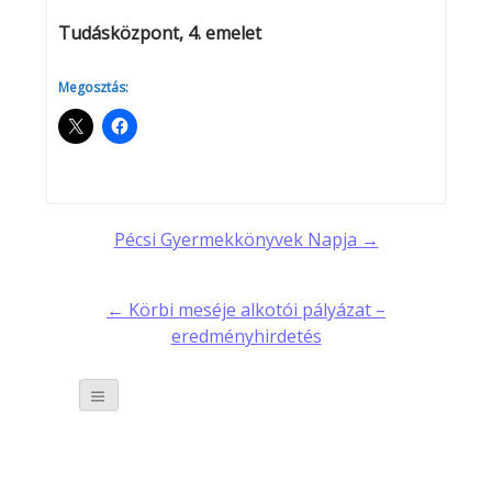
Tudásközpont, 4. emelet
Megosztás:
Post
Pécsi Gyermekkönyvek Napja →
navigation
← Körbi meséje alkotói pályázat –
eredményhirdetés