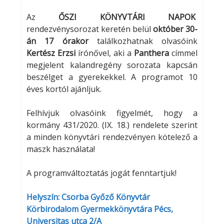
Az
ŐSZI KÖNYVTÁRI NAPOK
rendezvénysorozat keretén belül
október 30-
án 17 órakor
találkozhatnak olvasóink
Kertész Erzsi
írónővel, aki a
Panthera
címmel
megjelent kalandregény sorozata kapcsán
beszélget a gyerekekkel. A programot 10
éves kortól ajánljuk.
Felhívjuk olvasóink figyelmét, hogy a
kormány 431/2020. (IX. 18.) rendelete szerint
a minden könyvtári rendezvényen kötelező a
maszk használata!
A programváltoztatás jogát fenntartjuk!
Helyszín: Csorba Győző Könyvtár
Körbirodalom Gyermekkönyvtára Pécs,
Universitas utca 2/A