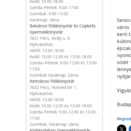
Kedd: 10.00-18.00
Szerda-Péntek: 9.00-17.00
Szombat: 9.00-13.00
Vasárnap: zárva
Senora
Belvárosi Fiókkönyvtár és Csipkefa
város 
Gyermekkönyvtár
kerti 
7621 Pécs, Király u. 9.
különö
Nyitvatartás:
éjsza
Hétfő: 13.00-18.00
nyomoz
Kedd: 10.00-12.00 és 13.00-18.00
sötét
Szerda–Péntek: 9.00-12.00 és 13.00-
17.00
lénnye
Szombat-Vasárnap: Zárva
nyitjár
Kertvárosi Fiókkönyvtár
7632 Pécs, Honvéd tér 1.
Vigyáz
Nyitvatartás:
Hétfő: 13.00-18.00
Budape
Kedd: 10.00-12.00 és 13.00-18.00
Szerda-Péntek: 9.00-12.00 és 13.00-
17.00
Megoszt
Szombat, Vasárnap: zárva
Körbirodalom Gyermekkönyvtár