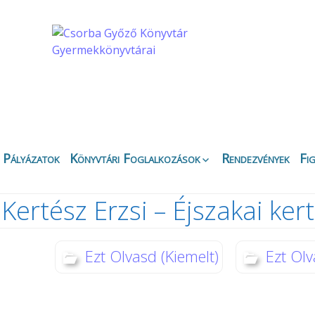
Pályázatok
Könyvtári Foglalkozások
Rendezvények
Fi
Apáczai Csere János
Ez
Fiókkönyvtár
Kertész Erzsi – Éjszakai kert
Bi
Belvárosi Fiókkönyvtár
Ny
Csipkefa
Ki
Gyermekkönyvtár
Ezt Olvasd (Kiemelt)
Ezt Olv
K
Kertvárosi Fiókkönyvtár
Kö
Körbirodalom
Gyermekkönyvtár
Di