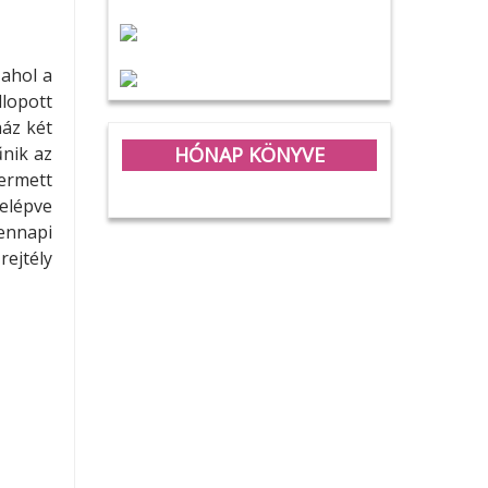
 ahol a
llopott
ház két
HÓNAP KÖNYVE
űnik az
ermett
elépve
ennapi
rejtély