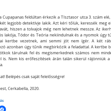
Minerva Fiókkönyvtár
Pinokkió
Gyermekkönyvtár
 Cupapanas feldúltan érkezik a TIsztasor utca 3. szám elé,
két legjobb detektívje lakik. Azt kéri tőlük, keressék meg e
tavát, hiszen a tolvajok még nem lehetnek messze. Az iker
s lakója, Tódor és Teória nekiindulnak és a nyomok úgy t
kai kertbe vezetnek, ami semmi jót nem ígér. A két rát
ó azonban úgy tűnik megbirkózik a feladattal. A kertbe b
 titkok tárulnak fel és megismerkednek számos nem mind
l is. Nem kis erőfeszítések árán talán sikerül rájönniük a 
a.
at! Belépés csak saját felelősségre!
st, Cerkabella, 2020.
ás: