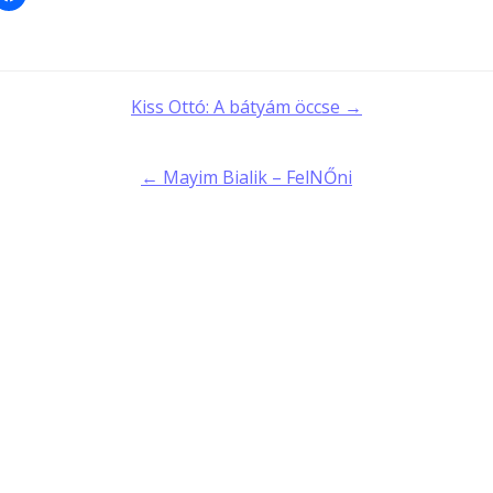
t
Kiss Ottó: A bátyám öccse →
gation
← Mayim Bialik – FelNŐni