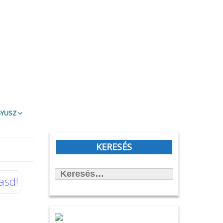
gyusz
t Olvasd!
blioTéma
KERESÉS
itott könyvek
Keresés:
állítások
asd!
önyvtámasz Könyvklub
rbirodalmi lépegető
afilmköcsönzés