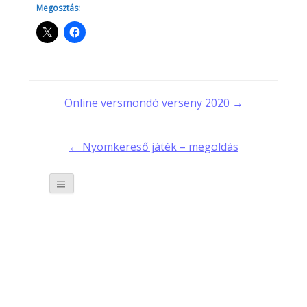
Megosztás:
Post
Online versmondó verseny 2020 →
navigation
← Nyomkereső játék – megoldás