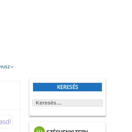
gyusz
t Olvasd!
blioTéma
KERESÉS
itott könyvek
Keresés:
állítások
önyvtámasz Könyvklub
rbirodalmi lépegető
asd!
afilmköcsönzés