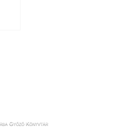
rba Győző Könyvtár