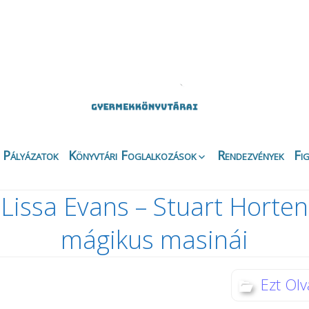
Pályázatok
Könyvtári Foglalkozások
Rendezvények
Fi
Apáczai Csere János
Ez
Fiókkönyvtár
Lissa Evans – Stuart Horten
Bi
Belvárosi Fiókkönyvtár
Ny
mágikus masinái
Csipkefa
Ki
Gyermekkönyvtár
K
Kertvárosi Fiókkönyvtár
Kö
Ezt Olv
Körbirodalom
Gyermekkönyvtár
Di