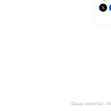
Pos
navi
Online könyvtár
Fi