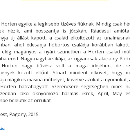
 Horten egyike a legkisebb tízéves fiúknak. Mindig csak hé
ek nézik, ami bosszantja is jócskán. Ráadásul amióta
nyja új állást kapott, a család elköltözött az unalmasna
nban, ahol édesapja hóbortos családja korábban lakott.
t elég magányos a nyári szünetben a Horten család múl
ba ered. Nagy-nagybácsikája, az ugyancsak alacsony Pött
Horten nagy bűvész volt a maga idejében, de rej
mények között eltűnt. Stuart mindent elkövet, hogy me
ája mágikus masina műhelyét, követve azokat a nyomokat, 
Horten hátrahagyott. Szerencsére segítségben nincs hi
zédban lakó oknyomozó hármas ikrek, April, May é
be beleütik az orrukat.
st, Pagony, 2015.
ás: