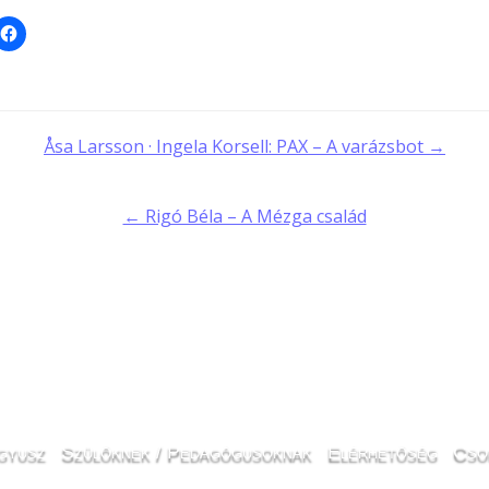
t
Åsa Larsson · Ingela Korsell: PAX – A varázsbot →
gation
← Rigó Béla – A Mézga család
gyusz
Szülőknek / Pedagógusoknak
Elérhetőség
Cso