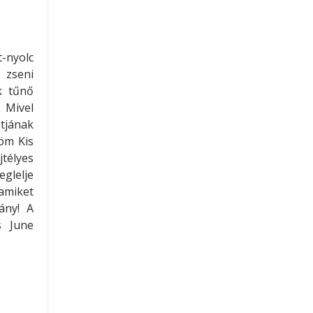
t-nyolc
 zseni
k tűnő
 Mivel
tjának
öm Kis
télyes
glelje
amiket
ány! A
s June