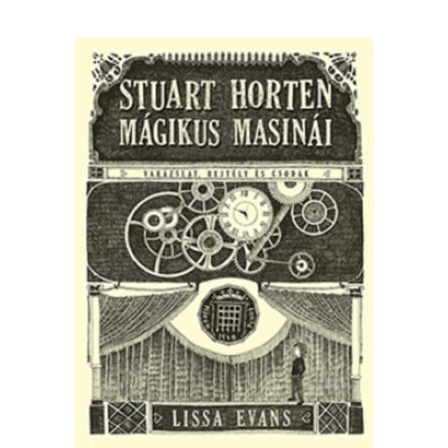
Minerva Fiókkönyvtár
Pinokkió
Gyermekkönyvtár