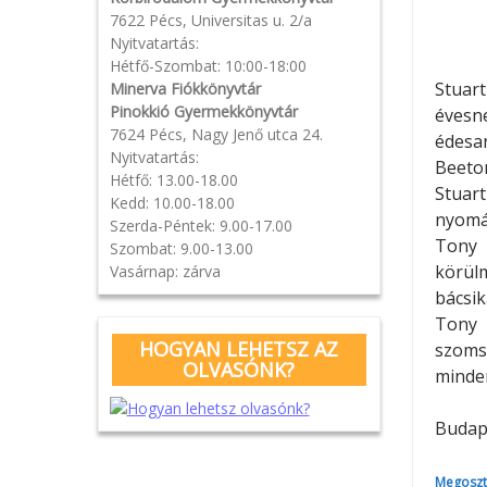
7622 Pécs, Universitas u. 2/a
Nyitvatartás:
Hétfő-Szombat: 10:00-18:00
Stuart
Minerva Fiókkönyvtár
Pinokkió Gyermekkönyvtár
évesn
7624 Pécs, Nagy Jenő utca 24.
édesa
Nyitvatartás:
Beeto
Hétfő: 13.00-18.00
Stuar
Kedd: 10.00-18.00
nyomá
Szerda-Péntek: 9.00-17.00
Tony 
Szombat: 9.00-13.00
körül
Vasárnap: zárva
bácsik
Tony 
HOGYAN LEHETSZ AZ
szoms
OLVASÓNK?
minden
Budape
Megoszt