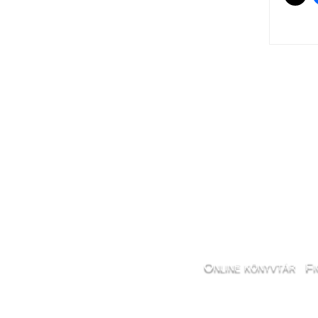
Pos
navi
Online könyvtár
Fi