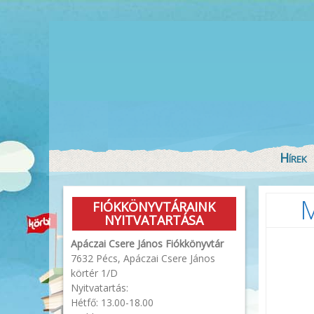
Hírek
M
FIÓKKÖNYVTÁRAINK
NYITVATARTÁSA
Apáczai Csere János Fiókkönyvtár
7632 Pécs, Apáczai Csere János
körtér 1/D
Nyitvatartás:
Hétfő: 13.00-18.00