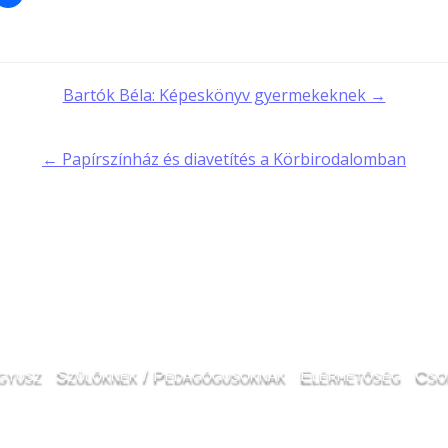
t
Bartók Béla: Képeskönyv gyermekeknek →
gation
← Papírszínház és diavetítés a Körbirodalomban
gyusz
Szülőknek / Pedagógusoknak
Elérhetőség
Cso