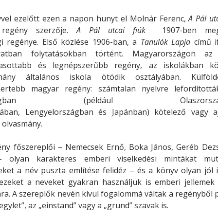
vvel ezelőtt ezen a napon hunyt el Molnár Ferenc,
A Pál ut
 regény szerzője.
A Pál utcai fiúk
1907-ben megj
ági regénye. Első közlése 1906-ban, a
Tanulók Lapja
című if
iratban folytatásokban történt. Magyarországon az
vasottabb és legnépszerűbb regény, az iskolákban kö
mány általános iskola ötödik osztályában. Külfö
mertebb magyar regény: számtalan nyelvre lefordítottá
zágban (például Olaszországb
liában, Lengyelországban és Japánban) kötelező vagy aj
i olvasmány.
ény főszereplői – Nemecsek Ernő, Boka János, Geréb Dezs
– olyan karakteres emberi viselkedési mintákat mut
ket a név puszta említése felidéz – és a könyv olyan jól 
ezeket a neveket gyakran használjuk is emberi jellemek
ára. A szereplők nevén kívül fogalommá váltak a regényből 
tegylet”, az „einstand” vagy a „grund” szavak is.