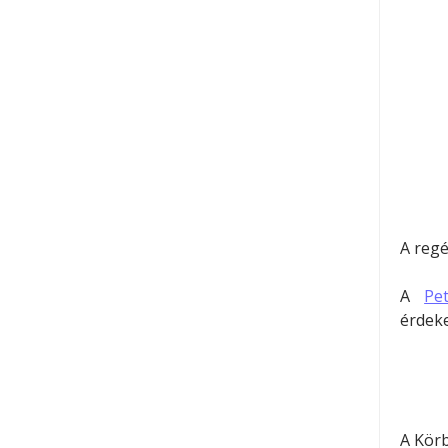
A regé
A
Pe
érdeke
A Körb