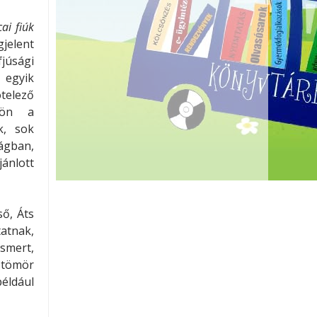
cai fiúk
elent
júsági
 egyik
telező
ldön a
k, sok
an,
ánlott
ő, Áts
atnak,
ismert,
 tömör
például