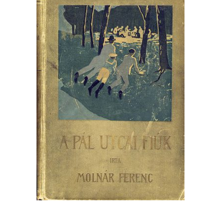
Minerva Fiókkönyvtár
Pinokkió
Gyermekkönyvtár