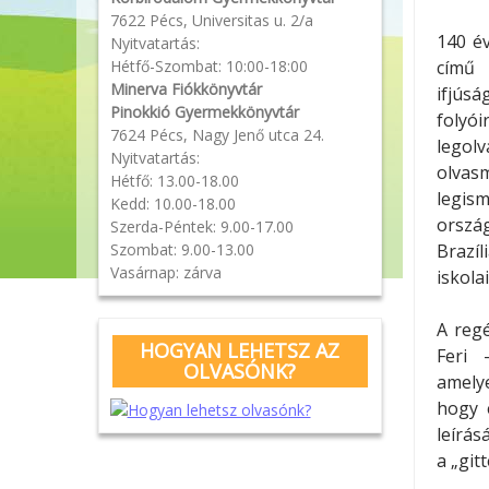
7622 Pécs, Universitas u. 2/a
140 é
Nyitvatartás:
Hétfő-Szombat: 10:00-18:00
című
Minerva Fiókkönyvtár
ifjús
Pinokkió Gyermekkönyvtár
folyó
7624 Pécs, Nagy Jenő utca 24.
legol
Nyitvatartás:
olvas
Hétfő: 13.00-18.00
legis
Kedd: 10.00-18.00
ors
Szerda-Péntek: 9.00-17.00
Szombat: 9.00-13.00
Brazí
Vasárnap: zárva
iskola
A reg
HOGYAN LEHETSZ AZ
Feri 
OLVASÓNK?
amelye
hogy 
leírás
a „git