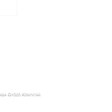
rba Győző Könyvtár