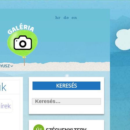
gyusz
t Olvasd!
úk
blioTéma
KERESÉS
itott könyvek
Keresés:
állítások
írek
önyvtámasz Könyvklub
rbirodalmi lépegető
afilmköcsönzés