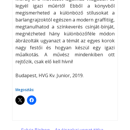
legyél igazi műértő! Ebből a könyvből
megismerheted a különböző stílusokat a
barlangrajzoktól egészen a modern graffitiig,
megtanulhatod a színkeverés csínját-bínját,
megnézheted hány különbözőféle módon
ábrázolták ugyanazt a témát az egyes korok
nagy festői és hogyan készül egy igazi
műalkotás. A művész mindenkiben ott
rejtőzik, csak elő kell hívni!
Budapest, HVG Kv. Junior, 2019.
Megosztás: