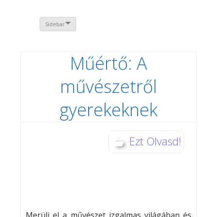
Sidebar
Műértő: A
művészetről
gyerekeknek
Ezt Olvasd!
Merülj el a művészet izgalmas világában és