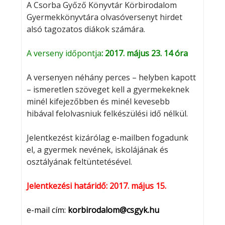
A Csorba Győző Könyvtár Körbirodalom
Gyermekkönyvtára olvasóversenyt hirdet
alsó tagozatos diákok számára.
A verseny időpontja
: 2017.
május 23. 14 óra
A versenyen néhány perces – helyben kapott
– ismeretlen szöveget kell a gyermekeknek
minél kifejezőbben és minél kevesebb
hibával felolvasniuk felkészülési idő nélkül.
Jelentkezést kizárólag e-mailben fogadunk
el, a gyermek nevének, iskolájának és
osztályának feltüntetésével.
Jelentkezési határidő: 2017. május 15.
e-mail cím:
korbirodalom@csgyk.hu