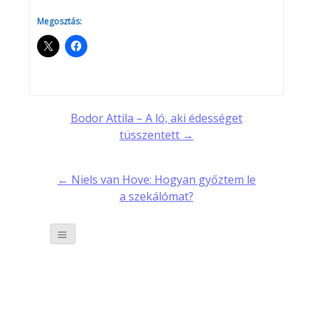
Megosztás:
Post
Bodor Attila – A ló, aki édességet
tüsszentett →
navigation
← Niels van Hove: Hogyan győztem le
a szekálómat?