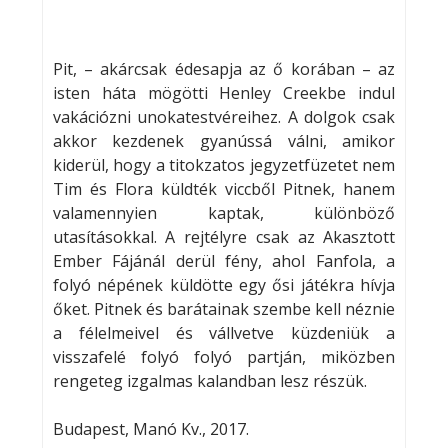
Pit, – akárcsak édesapja az ő korában – az
isten háta mögötti Henley Creekbe indul
vakációzni unokatestvéreihez. A dolgok csak
akkor kezdenek gyanússá válni, amikor
kiderül, hogy a titokzatos jegyzetfüzetet nem
Tim és Flora küldték viccből Pitnek, hanem
valamennyien kaptak, különböző
utasításokkal. A rejtélyre csak az Akasztott
Ember Fájánál derül fény, ahol Fanfola, a
folyó népének küldötte egy ősi játékra hívja
őket. Pitnek és barátainak szembe kell néznie
a félelmeivel és vállvetve küzdeniük a
visszafelé folyó folyó partján, miközben
rengeteg izgalmas kalandban lesz részük.
Budapest, Manó Kv., 2017.