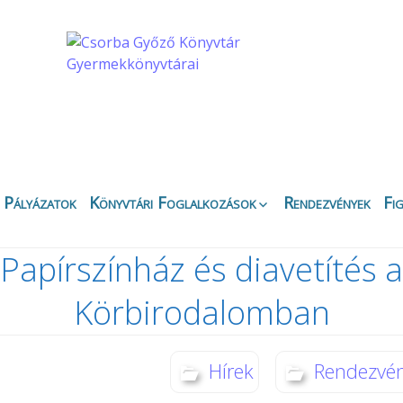
Pályázatok
Könyvtári Foglalkozások
Rendezvények
Fi
Apáczai Csere János
Ez
Fiókkönyvtár
Papírszínház és diavetítés a
Bi
Belvárosi Fiókkönyvtár
Ny
Körbirodalomban
Csipkefa
Ki
Gyermekkönyvtár
K
Kertvárosi Fiókkönyvtár
Kö
Hírek
Rendezvé
Körbirodalom
Gyermekkönyvtár
Di