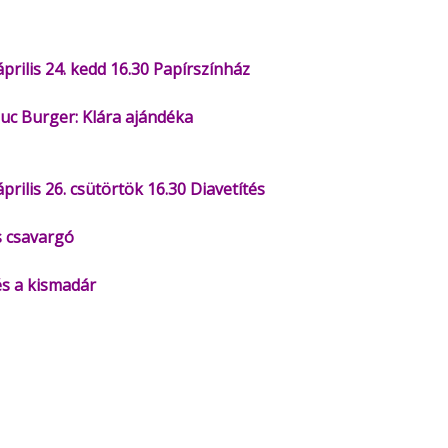
Minerva Fiókkönyvtár
Pinokkió
Gyermekkönyvtár
április 24. kedd 16.30 Papírszínház
uc Burger: Klára ajándéka
április 26. csütörtök 16.30 Diavetítés
s csavargó
s a kismadár