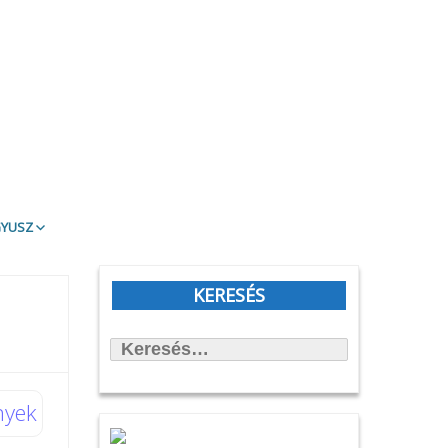
gyusz
t Olvasd!
blioTéma
KERESÉS
itott könyvek
Keresés:
állítások
önyvtámasz Könyvklub
rbirodalmi lépegető
nyek
afilmköcsönzés