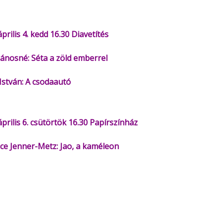
Minerva Fiókkönyvtár
Pinokkió
Gyermekkönyvtár
április 4. kedd 16.30 Diavetítés
ánosné: Séta a zöld emberrel
István: A csodaautó
április 6. csütörtök 16.30 Papírszínház
ce Jenner-Metz: Jao, a kaméleon