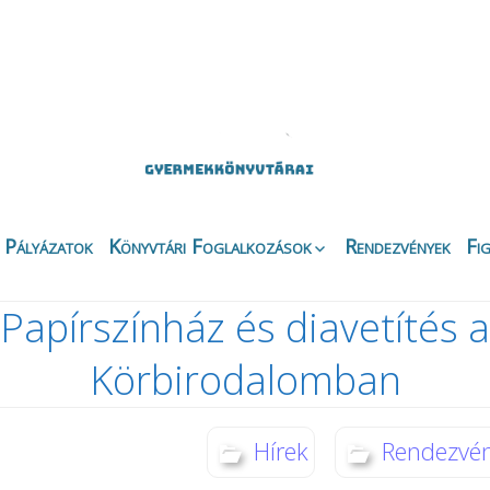
Pályázatok
Könyvtári Foglalkozások
Rendezvények
Fi
Apáczai Csere János
Ez
Fiókkönyvtár
Papírszínház és diavetítés a
Bi
Belvárosi Fiókkönyvtár
Ny
Körbirodalomban
Csipkefa
Ki
Gyermekkönyvtár
K
Kertvárosi Fiókkönyvtár
Kö
Hírek
Rendezvé
Körbirodalom
Gyermekkönyvtár
Di