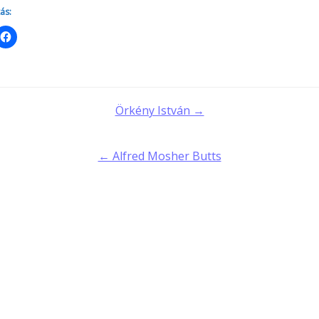
ás:
t
Örkény István →
gation
← Alfred Mosher Butts