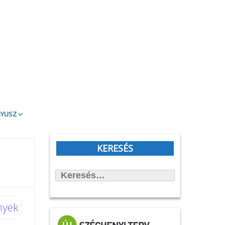
gyusz
t Olvasd!
blioTéma
KERESÉS
itott könyvek
Keresés:
állítások
önyvtámasz Könyvklub
rbirodalmi lépegető
nyek
afilmköcsönzés