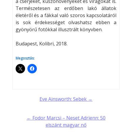
a cserjéket, kúszónövényeket és virágokat is.
Természetesen az erdőben lakó állatok
életéről és a fákkal való szoros kapcsolatáról
is sok érdekességet olvashatsz ebben a
gyönyörű fotókkal illusztrált könyvben.
Budapest, Kolibri, 2018.
Megosztás:
Post
Eve Ainsworth: Sebek →
navigation
← Fodor Marcsi – Neset Adrienn: 50
elszánt magyar nő