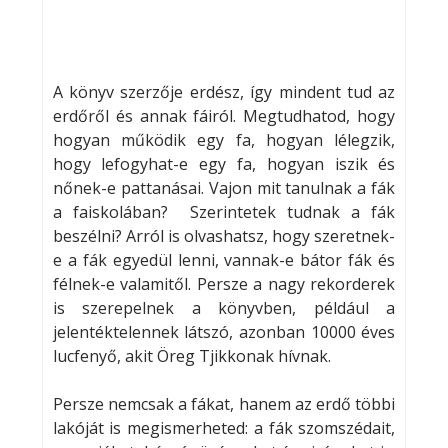
A könyv szerzője erdész, így mindent tud az
erdőről és annak fáiról. Megtudhatod, hogy
hogyan működik egy fa, hogyan lélegzik,
hogy lefogyhat-e egy fa, hogyan iszik és
nőnek-e pattanásai. Vajon mit tanulnak a fák
a faiskolában? Szerintetek tudnak a fák
beszélni? Arról is olvashatsz, hogy szeretnek-
e a fák egyedül lenni, vannak-e bátor fák és
félnek-e valamitől. Persze a nagy rekorderek
is szerepelnek a könyvben, például a
jelentéktelennek látszó, azonban 10000 éves
lucfenyő, akit Öreg Tjikkonak hívnak.
Persze nemcsak a fákat, hanem az erdő többi
lakóját is megismerheted: a fák szomszédait,