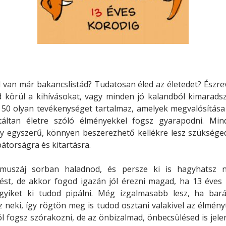
van már bakancslistád? Tudatosan éled az életedet? Észre
 körül a kihívásokat, vagy minden jó kalandból kimaradsz
 50 olyan tevékenységet tartalmaz, amelyek megvalósítása
táltan életre szóló élményekkel fogsz gyarapodni. Min
y egyszerű, könnyen beszerezhető kellékre lesz szüksége
átorságra és kitartásra.
uszáj sorban haladnod, és persze ki is hagyhatsz 
ést, de akkor fogod igazán jól érezni magad, ha 13 éves 
gyiket ki tudod pipálni. Még izgalmasabb lesz, ha bará
z neki, így rögtön meg is tudod osztani valakivel az élmén
ól fogsz szórakozni, de az önbizalmad, önbecsülésed is jel