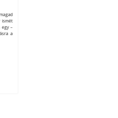
t magad
 ismét
n egy –
ásra a