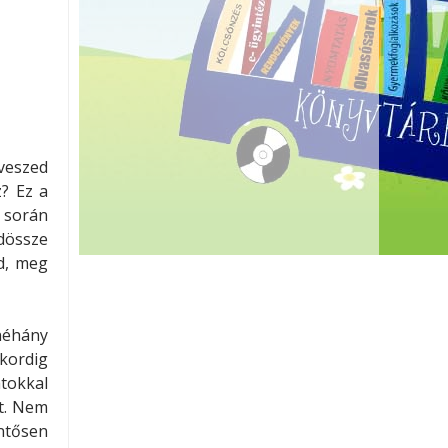
veszed
? Ez a
 során
dössze
d, meg
néhány
kordig
tokkal
yt. Nem
entősen