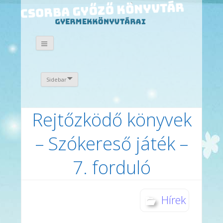
Sidebar
Rejtőzködő könyvek
– Szókereső játék –
7. forduló
Hírek