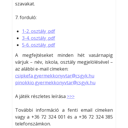
szavakat.
7. forduló:
1-2. osztály .pdf
3-4. osztály .pdf
5-6. osztály .pdf
A megfejtéseket minden hét vasárnapig
várjuk – név, iskola, osztály megjelölésével –
az alábbi e-mail címeken:
csipkefa.gyermekkonyvtar@csgyk.hu
pinokkio.gyermekkonyvtar@csgyk.hu
A játék részletes leírása
>>>
További információ a fenti email címeken
vagy a +36 72 324 001 és a +36 72 324 385
telefonszámkon.