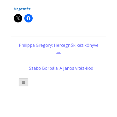
Megosztás:
Post
Philippa Gregory: Hercegnők kézikönyve
→
navigation
← Szabó Borbála: A János vitéz-kód