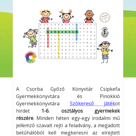
A Csorba Győző Könyvtár Csipkefa
Gyermekkönyvtára és Pinokkió
Gyermekkönyvtára
Szókereső játék
ot
hirdet
1-6. osztályos gyermekek
részére
. Minden héten egy-egy irodalmi mű
jellemző szavait rejti a feladvány, a megadott
betűhálóból kell megkeresni az elrejtett