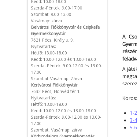
Kedd: 10.00-18.00
Szerda-Péntek: 9.00-17.00
Szombat: 9.00-13.00
Vasárnap: zárva
Belvárosi Fiókkönyvtár és Csipkefa
Gyermekkönyvtár
A Cso
7621 Pécs, Király u. 9.
Gyerm
Nyitvatartás:
részé
Hétfő: 13.00-18.00
feladv
Kedd: 10.00-12.00 és 13.00-18.00
Szerda–Péntek: 9.00-12.00 és 13.00-
A játé
17.00
megtal
Szombat-Vasárnap: Zárva
szerez
Kertvárosi Fiókkönyvtár
7632 Pécs, Honvéd tér 1.
Nyitvatartás:
Korosz
Hétfő: 13.00-18.00
Kedd: 10.00-12.00 és 13.00-18.00
1-2
Szerda-Péntek: 9.00-12.00 és 13.00-
3-4
17.00
5-6
Szombat, Vasárnap: zárva
Körbirodalom Gyermekkönyvtár