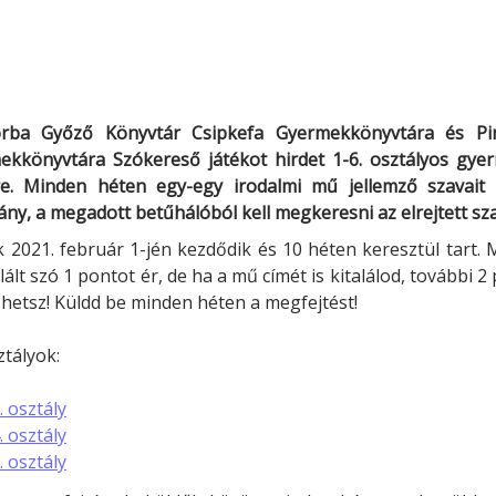
Minerva Fiókkönyvtár
Pinokkió
Gyermekkönyvtár
rba Győző Könyvtár Csipkefa Gyermekkönyvtára és Pi
ekkönyvtára
Szókereső játék
ot hirdet
1-6. osztályos gye
re
. Minden héten egy-egy irodalmi mű jellemző szavait r
ány, a megadott betűhálóból kell megkeresni az elrejtett sz
k 2021. február 1-jén kezdődik és 10 héten keresztül tart.
ált szó 1 pontot ér, de ha a mű címét is kitalálod, további 2
hetsz! Küldd be minden héten a megfejtést!
tályok:
. osztály
. osztály
. osztály