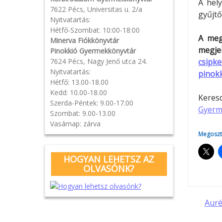
A hel
7622 Pécs, Universitas u. 2/a
gyűjtő
Nyitvatartás:
Hétfő-Szombat: 10:00-18:00
A meg
Minerva Fiókkönyvtár
megjel
Pinokkió Gyermekkönyvtár
7624 Pécs, Nagy Jenő utca 24.
csipk
Nyitvatartás:
pinok
Hétfő: 13.00-18.00
Kedd: 10.00-18.00
Kere
Szerda-Péntek: 9.00-17.00
Gyerm
Szombat: 9.00-13.00
Vasárnap: zárva
Megoszt
HOGYAN LEHETSZ AZ
OLVASÓNK?
Pos
Auré