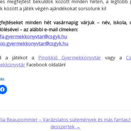
yes megfejtést beküldők között minden héten, a legtöbb 
k között a játék végén ajándékokat sorsolunk ki!
fejtéseket minden hét vasárnapig várjuk – név, iskola, o
ölésével – az alábbi e-mail címeken:
efa.gyermekkonyvtar@csgyk.hu
kio.gyermekkonyvtar@csgyk.hu
sd a játékot a
Pinokkió Gyermekkönyvtár
vagy a
Cs
ekkönyvtár
Facebook oldalán!
ás:
t
lia Beaupommier – Varázslatos sütemények és más fantasz
desszertek →