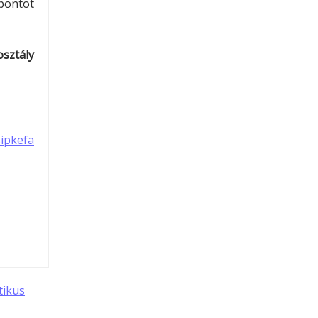
pontot
sztály
ipkefa
tikus