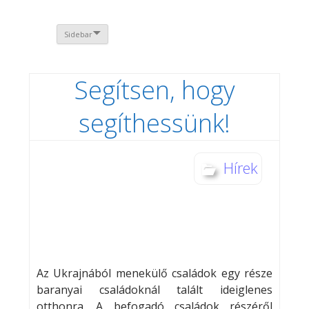
Sidebar
Segítsen, hogy
segíthessünk!
Hírek
Az Ukrajnából menekülő családok egy része
baranyai családoknál talált ideiglenes
otthonra. A befogadó családok részéről