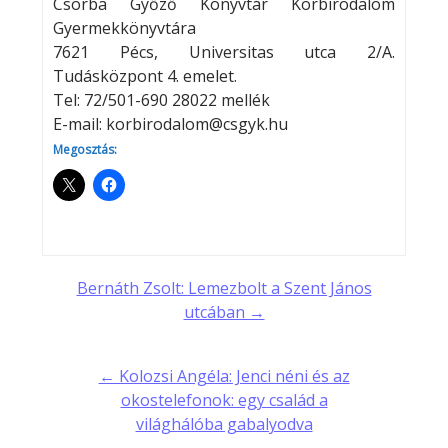
Csorba Győző Könyvtár Körbirodalom
Gyermekkönyvtára
7621 Pécs, Universitas utca 2/A.
Tudásközpont 4. emelet.
Tel: 72/501-690 28022 mellék
E-mail: korbirodalom@csgyk.hu
Megosztás:
Post
Bernáth Zsolt: Lemezbolt a Szent János
utcában →
navigation
← Kolozsi Angéla: Jenci néni és az
okostelefonok: egy család a
világhálóba gabalyodva