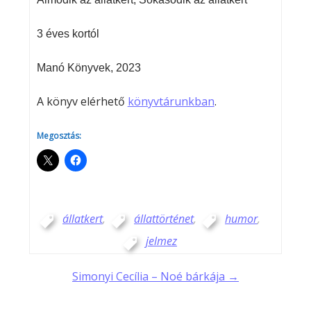
3 éves kortól
Manó Könyvek, 2023
A könyv elérhető
könyvtárunkban
.
Megosztás:
állatkert
,
állattörténet
,
humor
,
jelmez
Post
Simonyi Cecília – Noé bárkája →