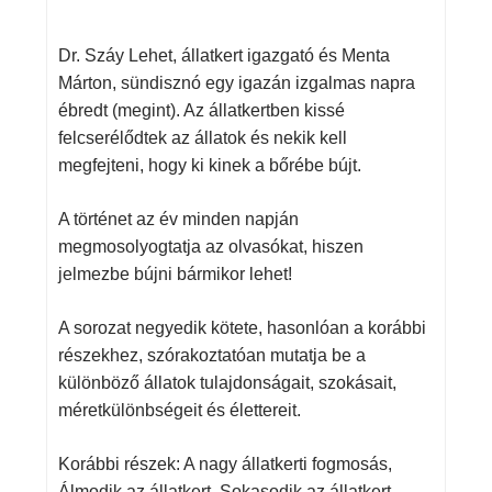
Dr. Száy Lehet, állatkert igazgató és Menta
Márton, sündisznó egy igazán izgalmas napra
ébredt (megint). Az állatkertben kissé
felcserélődtek az állatok és nekik kell
megfejteni, hogy ki kinek a bőrébe bújt.
A történet az év minden napján
megmosolyogtatja az olvasókat, hiszen
jelmezbe bújni bármikor lehet!
A sorozat negyedik kötete, hasonlóan a korábbi
részekhez, szórakoztatóan mutatja be a
különböző állatok tulajdonságait, szokásait,
méretkülönbségeit és élettereit.
Korábbi részek: A nagy állatkerti fogmosás,
Álmodik az állatkert, Sokasodik az állatkert