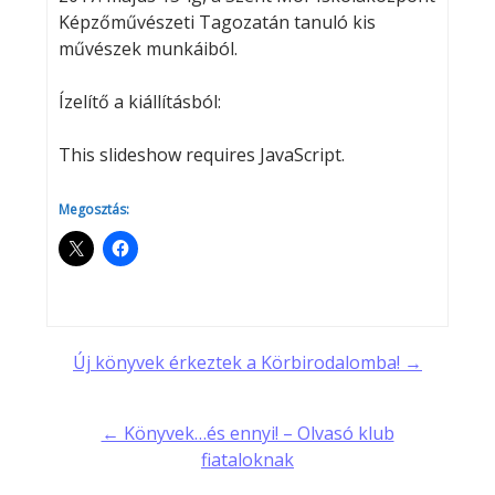
Képzőművészeti Tagozatán tanuló kis
művészek munkáiból.
Ízelítő a kiállításból:
This slideshow requires JavaScript.
Megosztás:
Post
Új könyvek érkeztek a Körbirodalomba! →
navigation
← Könyvek…és ennyi! – Olvasó klub
fiataloknak