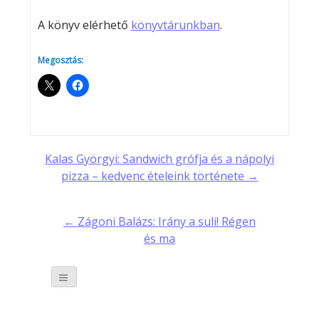
A könyv elérhető
könyvtárunkban
.
Megosztás:
Post
Kalas Györgyi: Sandwich grófja és a nápolyi
pizza – kedvenc ételeink története →
navigation
← Zágoni Balázs: Irány a suli! Régen
és ma