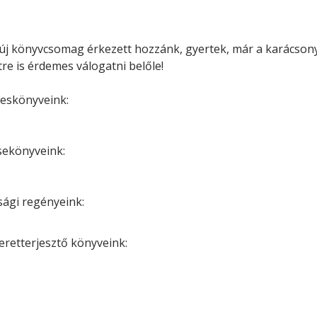
Minerva Fiókkönyvtár
Pinokkió
Gyermekkönyvtár
új könyvcsomag érkezett hozzánk, gyertek, már a karácson
re is érdemes válogatni belőle!
peskönyveink:
sekönyveink:
úsági regényeink:
eretterjesztő könyveink: