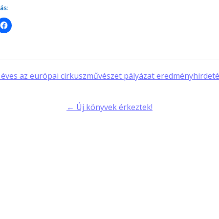
ás:
t
 éves az európai cirkuszművészet pályázat eredményhirdet
gation
← Új könyvek érkeztek!