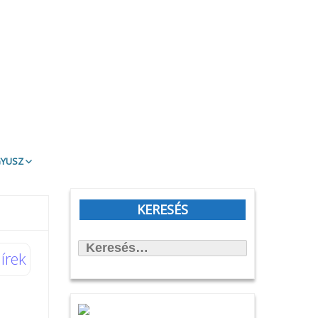
gyusz
t Olvasd!
blioTéma
KERESÉS
itott könyvek
Keresés:
állítások
írek
önyvtámasz Könyvklub
rbirodalmi lépegető
afilmköcsönzés