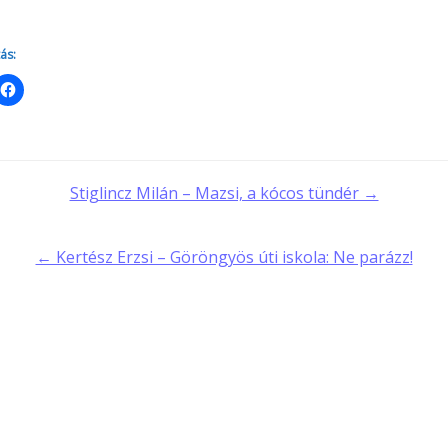
ás:
t
Stiglincz Milán – Mazsi, a kócos tündér →
gation
← Kertész Erzsi – Göröngyös úti iskola: Ne parázz!