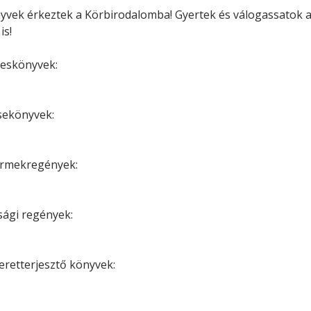
Minerva Fiókkönyvtár
yvek érkeztek a Körbirodalomba! Gyertek és válogassatok a
Pinokkió
is!
Gyermekkönyvtár
peskönyvek:
sekönyvek:
ermekregények:
úsági regények:
eretterjesztő könyvek: