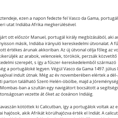
Minerva Fiókkönyvtár
Pinokkió
Gyermekkönyvtár
ztendeje, ezen a napon fedezte fel Vasco da Gama, portugál
eri utat Indiába Afrika megkerülésével.
járt ott először Manuel, portugál király megbízásából, aki a
nyisson másik, Indiába irányuló kereskedelmi útvonalat. A f
ott értékes árunak akkoriban. Az új útvonal célja főleg az vo
ikerüljék az arabok, velenceiek, törökök, perzsák közvetítő
edelmi szerepét, s így a fűszer-kereskedelemből származó
ég a portugáloké legyen. Végül Vasco da Gama 1497. július 
ajóval indult útnak. Még az év novemberében elértek a dél-
i parton található Szent-Helén-öbölbe, majd a Jóreménysé
 Mombas-ban a szultán egy navigátort bocsátott a segítség
ztonságosan vezette át őket az óceánon Indiáig.
tavaszán kötöttek ki Calicutban, így a portugálok voltak az e
i hajósok, akik Afrikát körülhajózva érték el Indiát. A calicut