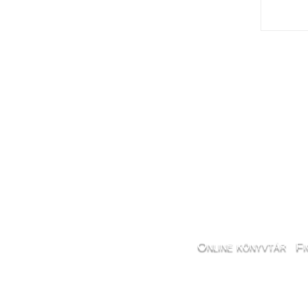
Pos
navi
Online könyvtár
Fi