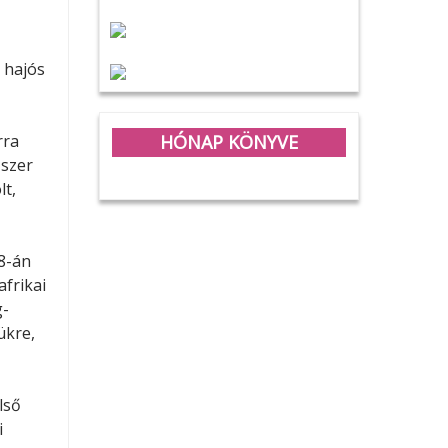
 hajós
HÓNAP KÖNYVE
rra
űszer
lt,
8-án
afrikai
g-
ükre,
lső
i