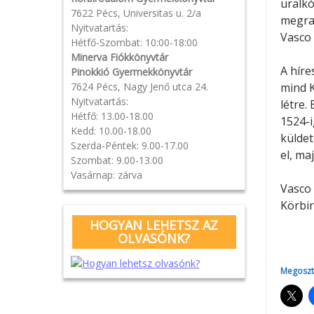
uralkó
7622 Pécs, Universitas u. 2/a
megrak
Nyitvatartás:
Vasco 
Hétfő-Szombat: 10:00-18:00
Minerva Fiókkönyvtár
A híre
Pinokkió Gyermekkönyvtár
7624 Pécs, Nagy Jenő utca 24.
mind K
Nyitvatartás:
létre.
Hétfő: 13.00-18.00
1524-i
Kedd: 10.00-18.00
küldet
Szerda-Péntek: 9.00-17.00
el, ma
Szombat: 9.00-13.00
Vasárnap: zárva
Vasco 
Körbi
HOGYAN LEHETSZ AZ
OLVASÓNK?
Megoszt