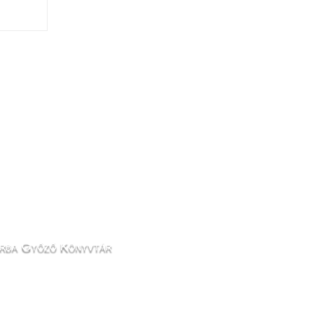
rba Győző Könyvtár