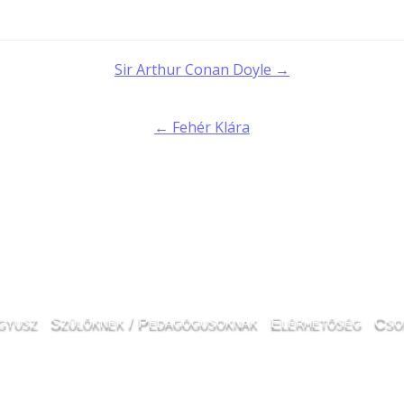
t
Sir Arthur Conan Doyle →
gation
← Fehér Klára
gyusz
Szülőknek / Pedagógusoknak
Elérhetőség
Cso