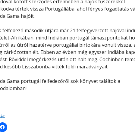
dóval kötött szerződés értelmében a hajók fűszerekkel
odva tértek vissza Portugáliába, ahol fényes fogadtatás vá
da Gama hajóit.
s felfedező második útjára már 21 felfegyverzett hajóval indu
elet-Afrikában, mind Indiában portugál támaszpontokat ho
 Erről az útról hazatérve portugáliai birtokára vonult vissza, 
g zárkózottan élt. Ebben az évben még egyszer Indiába kap
ést. Röviddel megérkezés után ott halt meg. Cochinben tem
jd később Lisszabonba vitték földi maradványait.
da Gama portugál felfedezőről sok könyvet találtok a
rodalomban!
ás: