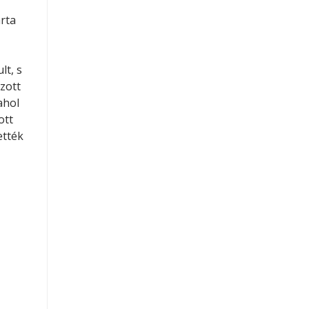
rta
lt, s
zott
ahol
ott
ették