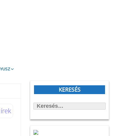
gyusz
t Olvasd!
blioTéma
KERESÉS
itott könyvek
Keresés:
állítások
írek
önyvtámasz Könyvklub
rbirodalmi lépegető
afilmköcsönzés