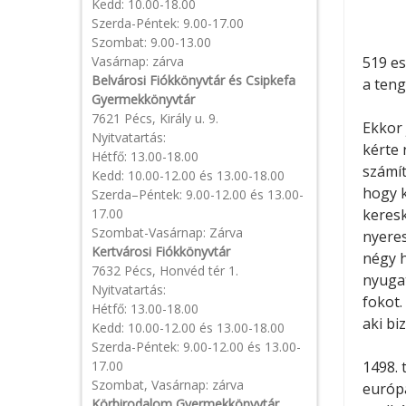
Kedd: 10.00-18.00
Szerda-Péntek: 9.00-17.00
Szombat: 9.00-13.00
Vasárnap: zárva
519 es
Belvárosi Fiókkönyvtár és Csipkefa
a teng
Gyermekkönyvtár
7621 Pécs, Király u. 9.
Ekkor 
Nyitvatartás:
kérte 
Hétfő: 13.00-18.00
számít
Kedd: 10.00-12.00 és 13.00-18.00
hogy k
Szerda–Péntek: 9.00-12.00 és 13.00-
17.00
keresk
Szombat-Vasárnap: Zárva
nyeres
Kertvárosi Fiókkönyvtár
négy h
7632 Pécs, Honvéd tér 1.
nyugat
Nyitvatartás:
fokot.
Hétfő: 13.00-18.00
aki bi
Kedd: 10.00-12.00 és 13.00-18.00
Szerda-Péntek: 9.00-12.00 és 13.00-
17.00
1498. 
Szombat, Vasárnap: zárva
európa
Körbirodalom Gyermekkönyvtár