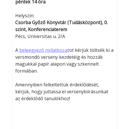
péntek 14 óra
Helyszín:
Csorba Győző Könyvtár (Tudásközpont), 0.
szint, Konferenciaterem
Pécs, Universitas u. 2/A
A
beleegyező nyilatkozat
ot kérjük töltsék ki a
versmondó verseny kezdetéig és hozzák
magukkal papír alapon vagy szkennelt
formában.
Amennyiben felkeltettük érdeklődését,
kérjük, hogy juttassa el versenykiírásunkat
az érdeklődő tanulókhoz!