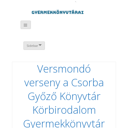
Sidebar
Versmondó
verseny a Csorba
Győző Könyvtár
Körbirodalom
Gyermekkönyvtár