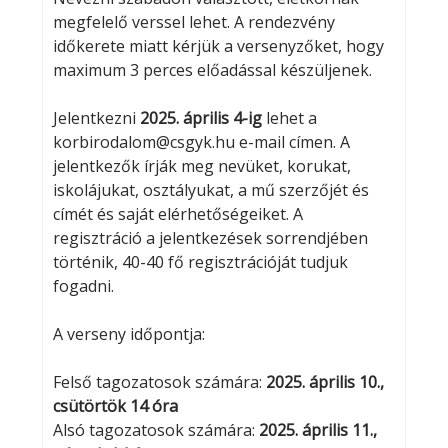
megfelelő verssel lehet. A rendezvény
időkerete miatt kérjük a versenyzőket, hogy
maximum 3 perces előadással készüljenek.
Jelentkezni
2025. április 4-ig
lehet a
korbirodalom@csgyk.hu e-mail címen. A
jelentkezők írják meg nevüket, korukat,
iskolájukat, osztályukat, a mű szerzőjét és
címét és saját elérhetőségeiket. A
regisztráció a jelentkezések sorrendjében
történik, 40-40 fő regisztrációját tudjuk
fogadni.
A verseny időpontja:
Felső tagozatosok számára:
2025. április 10.,
csütörtök 14 óra
Alsó tagozatosok számára:
2025. április 11.,