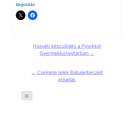
Megosztás:
Post
Húsvéti készülődés a Pinokkió
Gyermekkönyvtárban →
navigation
← Csemete Jelek Babajelbeszéd
előadás