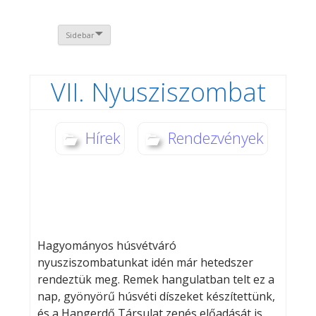
Sidebar
VII. Nyusziszombat
Hírek
Rendezvények
Hagyományos húsvétváró
nyusziszombatunkat idén már hetedszer
rendeztük meg. Remek hangulatban telt ez a
nap, gyönyörű húsvéti díszeket készítettünk,
és a Hangerdő Társulat zenés előadását is