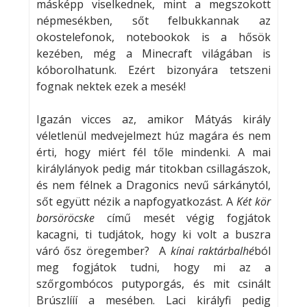
másképp viselkednek, mint a megszokott
népmesékben, sőt felbukkannak az
okostelefonok, notebookok is a hősök
kezében, még a Minecraft világában is
kóborolhatunk. Ezért bizonyára tetszeni
fognak nektek ezek a mesék!
Igazán vicces az, amikor Mátyás király
véletlenül medvejelmezt húz magára és nem
érti, hogy miért fél tőle mindenki. A mai
királylányok pedig már titokban csillagászok,
és nem félnek a Dragonics nevű sárkánytól,
sőt együtt nézik a napfogyatkozást. A
Két kör
borsöröcske
című mesét végig fogjátok
kacagni, ti tudjátok, hogy ki volt a buszra
váró ősz öregember? A
kínai raktárbalhé
ból
meg fogjátok tudni, hogy mi az a
szőrgombócos putyporgás, és mit csinált
Brúszlííí a mesében. Laci királyfi pedig