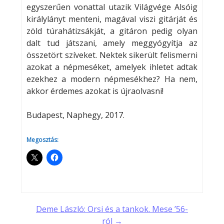
egyszerűen vonattal utazik Világvége Alsóig
királylányt menteni, magával viszi gitárját és
zöld túrahátizsákját, a gitáron pedig olyan
dalt tud játszani, amely meggyógyítja az
összetört szíveket. Nektek sikerült felismerni
azokat a népmeséket, amelyek ihletet adtak
ezekhez a modern népmesékhez? Ha nem,
akkor érdemes azokat is újraolvasni!
Budapest, Naphegy, 2017.
Megosztás:
Post
Deme László: Orsi és a tankok. Mese ’56-
ról →