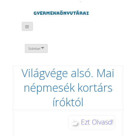
Sidebar
Világvége alsó. Mai
népmesék kortárs
íróktól
Ezt Olvasd!