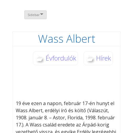
Sidebar
Wass Albert
Évfordulók
Hírek
19 éve ezen a napon, február 17-én hunyt el
Wass Albert, erdélyi író és költő (Válaszút,
1908. január 8. – Astor, Florida, 1998. február
17.). A Wass család eredete az Árpád-korig
vezethető vissza, és egyike Erdély legrégebbi