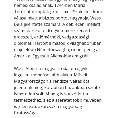
nemesi családjának. 1744-ben Mária
Teréziától kaptak grófi címet. Szüleinek korai
válása miatt a biztos pontot nagyapja, Wass
Béla jelentette számára. A debreceni mellett
számtalan külföldi egyetemen szerzett
erdészeti, erdőmérnöki, vadgazdasági
diplomát. Harcolt a második világháborúban,
majd előbb Németországba, onnét pedig az
Amerikai Egyesült Államokba emigrált.
Wass Albert a magyar irodalom egyik
legellentmondásosabb alakja. Műveit
Magyarországon a rendszerváltás óta
jelentetik meg, korábban hazánkban szinte
ismeretlen volt. Mindig is vonzódott a
természethez, s ez a szeretet több művében
is jelen van, akárcsak a magyarság
fontossága.