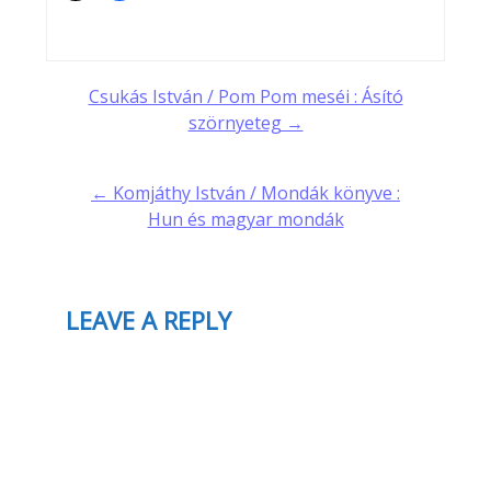
Post
Csukás István / Pom Pom meséi : Ásító
szörnyeteg →
navigation
← Komjáthy István / Mondák könyve :
Hun és magyar mondák
LEAVE A REPLY