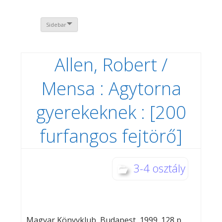
Sidebar
Allen, Robert /
Mensa : Agytorna
gyerekeknek : [200
furfangos fejtörő]
3-4 osztály
Magyar Könyvklub, Budapest, 1999. 128 p.