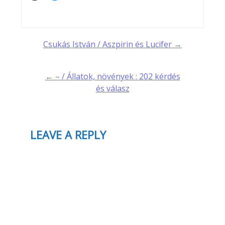
Post
Csukás István / Aszpirin és Lucifer →
navigation
← – / Állatok, növények : 202 kérdés
és válasz
LEAVE A REPLY