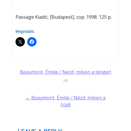
Passage Kiadó, [Budapest], cop. 1998. 125 p.
Megosztás:
Post
Beaumont, Émilie / Nézd, milyen a tenger!
→
navigation
← Beaumont, Émilie / Nézd, milyen a
Föld!