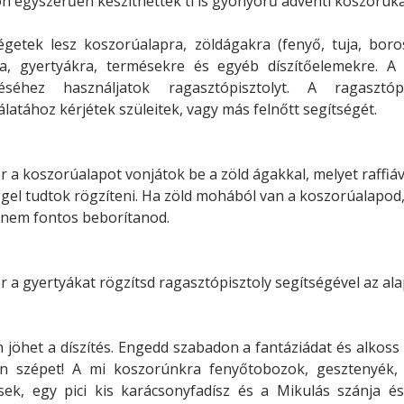
 egyszerűen készíthettek ti is gyönyörű adventi koszorúka
getek lesz koszorúalapra, zöldágakra (fenyő, tuja, boros
ára, gyertyákra, termésekre és egyéb díszítőelemekre. A 
téséhez használjatok ragasztópisztolyt. A ragasztópi
latához kérjétek szüleitek, vagy más felnőtt segítségét.
r a koszorúalapot vonjátok be a zöld ágakkal, melyet raffiáv
gel tudtok rögzíteni. Ha zöld mohából van a koszorúalapod
 nem fontos beborítanod.
r a gyertyákat rögzítsd ragasztópisztoly segítségével az ala
 jöhet a díszítés. Engedd szabadon a fantáziádat és alkoss
n szépet! A mi koszorúnkra fenyőtobozok, gesztenyék,
sek, egy pici kis karácsonyfadísz és a Mikulás szánja és