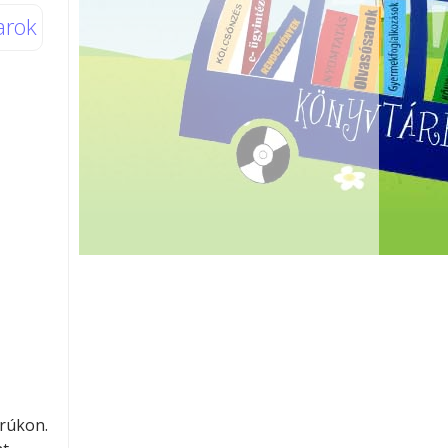
arok
orúkon.