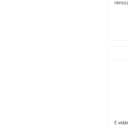
rénsza
E vidá