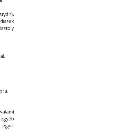
t.
tyán),
díszek
sztoly
al,
,
pra.
 valami
 egyéb
 egyik