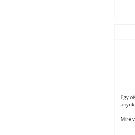
Egy ol
anyuk
Mire 