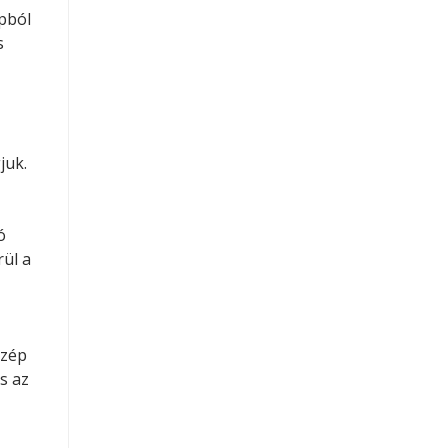
apból
s
juk.
ó
rül a
szép
s az