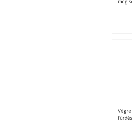
még so
Végre 
fürdést