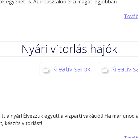
k egyebet is. Az íróasztalon érzi magát legjobban.
Tová
Nyári vitorlás hajók
Kreatív sarok
Kreatív s
itt a nyár! Élvezzük együtt a vízparti vakációt! Ha már unod 
, készíts vitorlást!
Tová