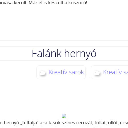
rvasa került. Már el is készült a koszorú!
Falánk hernyó
Kreatív sarok
Kreatív s
m hernyó „felfalja” a sok-sok színes ceruzát, tollat, ollót, ecs