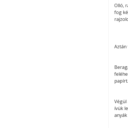
Olló, 
fog ké
rajzol
Aztán 
Beraga
feléhe
papírt
Végül 
ívük l
anyák 