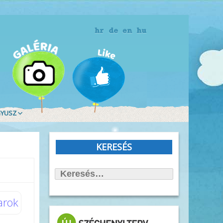
gyusz
t Olvasd!
blioTéma
KERESÉS
itott könyvek
Keresés:
állítások
önyvtámasz Könyvklub
arok
rbirodalmi lépegető
afilmköcsönzés