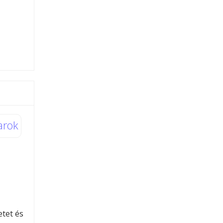
arok
etet és