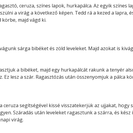
ragasztó, ceruza, színes lapok, hurkapálca. Az egyik színes l
szülni a virág a következő képen. Tedd rá a kezed a lapra, é
d körbe, majd vágd ki.
vágunk sárga bibéket és zöld leveleket. Majd azokat is kivág
sztjuk a bibéket, majd egy hurkapálcát rakunk a tenyér als
z. Ez lesz a szár. Ragasztózás után összenyomjuk a pálca kö
.
a ceruza segítségével kissé visszatekerjük az ujjakat, hogy 
egyen. Száradás után leveleket ragasztunk a szárra, és kész i
napi virág.