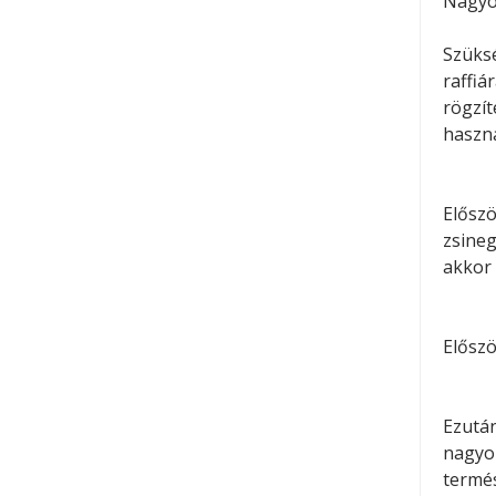
Nagyon
Szüksé
raffi
rögzí
haszná
Előszö
zsineg
akkor
Előszö
Ezután
nagyo
termé