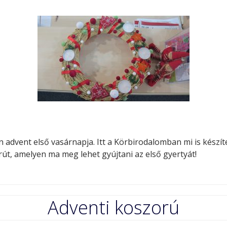
Minerva Fiókkönyvtár
Pinokkió
Gyermekkönyvtár
 advent első vasárnapja. Itt a Körbirodalomban mi is készí
út, amelyen ma meg lehet gyújtani az első gyertyát!
Adventi koszorú