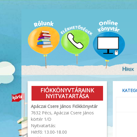
Hírek
FIÓKKÖNYVTÁRAINK
KATEGÓ
NYITVATARTÁSA
Apáczai Csere János Fiókkönyvtár
7632 Pécs, Apáczai Csere János
körtér 1/D
Nyitvatartás:
Hétfő: 13.00-18.00